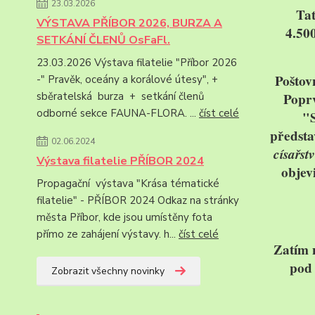
23.03.2026
Tat
VÝSTAVA PŘÍBOR 2026, BURZA A
4.50
SETKÁNÍ ČLENŮ OsFaFl.
23.03.2026 Výstava filatelie "Příbor 2026
Poštov
-" Pravěk, oceány a korálové útesy", +
sběratelská burza + setkání členů
Poprv
odborné sekce FAUNA-FLORA. ...
číst celé
"
předsta
02.06.2024
císařstv
Výstava filatelie PŘÍBOR 2024
objev
Propagační výstava "Krása tématické
filatelie" - PŘÍBOR 2024 Odkaz na stránky
města Příbor, kde jsou umístěny fota
přímo ze zahájení výstavy. h...
číst celé
Zatím 
pod
Zobrazit všechny novinky