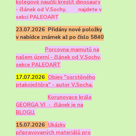
kolegové naučili kreslit dinosaury
- článek od V.Sochy,
najdete v
sekci PALEOART
23.07.2026 Přidány nové položky
v nabídce známek až po číslo 5840
Porcovna mamutů na
našem území - článek od V.Sochy,
sekce PALEOART
17.07.2026
Objev "osrstěného
ptakoještěra" - autor V.Socha.
Korunovace krále
GEORGA VI - článek je na
BLOGU.
15.07.2026
Ukázky
připravovaných materiálů pro