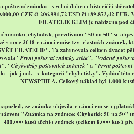
o poštovní známka - s velmi dobrou historií či sběra
0.000,00 CZK
či
206.991,72 USD
či
189.873,42 EUR
. 
FILATELIE KLIM je nabízena pod čí
ní známka,
chybotisk
, přezdívaná "
50 na 50
" se objev
é v roce 2018 v rámci emise tzv. vlastních známek, 
SVĚT FILATELIE
". Ta zahrnovala celkem dvacet pě
vovala "
První poštovní známky světa
", "
Vzácné poštovn
í
", "
Chybotisky poštovních známek
" a "
První poštovn
ila - jak jinak - v kategorii "chybotisky". Vydání této 
NEWSPHILA. Celkový náklad byl
1.000 kus
naposledy se známka objevila v rámci emise výplatn
 názvem "
Známka na známce: Chybotisk 50 na 50
" (
400.000
kusů těchto známek (celkem 8.000 kusů přep