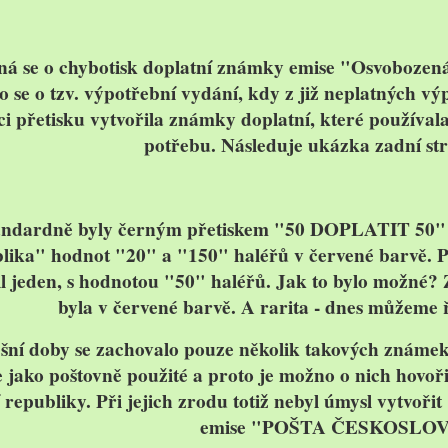
ná se o
chybotisk doplatní známky
emise "
Osvobozená
o se o tzv. výpotřební vydání, kdy z již neplatných v
 přetisku vytvořila známky doplatní, které používala d
potřebu. Následuje ukázka zadní st
andardně byly černým přetiskem "
50 DOPLATIT 50
"
lika" hodnot "
20
" a "
150
" haléřů v červené barvě. P
l jeden, s hodnotou "
50
" haléřů. Jak to bylo možné? 
byla v červené barvě. A
rarita
- dnes můžeme ří
šní doby se zachovalo pouze několik takových známek,
 jako poštovně použité a proto je možno o nich hovoř
 republiky. Při jejich zrodu totiž nebyl úmysl vytvořit
emise "POŠTA ČESKOSLOV