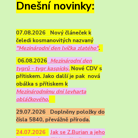
Dnešní novinky:
07.08.2026 Nový článeček k
čeledi kosmanovitých nazvaný
"Mezinárodní den lvíčka zlatého"
.
06.08.2026
Mezinárodní den
tygrů - tygr kaspický
.
Nové CDV s
přítiskem. Jako další je pak nová
obálka s přítiskem k
Mezinárodnímu dni levharta
obláčkového.
29.07.2026 Doplněny položky do
čísla 5840, převážně příroda.
24.07.2026
Ja
k se Z.Burian a jeho