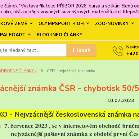
e článek "Výstava filatelie PŘÍBOR 2026, burza a setkání člen
 akci, ukázky připravovaných suvenýrových materiálů atd. Klepněte
MKOVÉ ZEMĚ
OLYMPSPORT + OH
ZOO-NOVINKY
PALEOART
BLOG-INFO ČLÁNKY
Nevíte
Hledat
+420
ODBORNÉ ČLÁNKY »
ČSR - nejvzácnější známka
ácnější známka ČSR - chybotisk 50/
10.07.2023
O - Nejvzácnější československá známka na
 7. července 2023 , se v internetovém obchodě brně
nejvzácnější poštovní známka z období první Čes