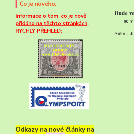
Co je nového.
Bude ve
Informace
o tom, co je nově
se 
přidáno na těchto stránkách
.
RYCHLÝ PŘEHLED:
Autor : J
Odkazy na nové články na