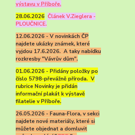
výstavu v Příboře.
28.06.2026
Článek V.Zieglera -
PLOUČNICE.
12.06.2026 - V novinkách ČP
najdete ukázky známek, které
vyjdou 17.6.2026. A taky nabídku
rozkresby "Vávrův dům".
01.06.2026 - Přidány položky po
číslo 5798-převážně příroda. V
rubrice Novinky je přidán
informační plakát k výstavě
filatelie v Příboře.
26.05.2026 - Fauna-Flora, v sekci
najdete nové materiály, které si
můžete objednat a domluvit