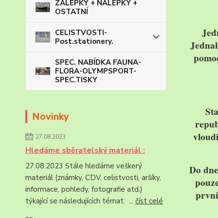
ZÁLEPKY + NÁLEPKY +
OSTATNÍ
Jed
CELISTVOSTI-
Post.stationery.
Jednal
pomoci
SPEC. NABÍDKA FAUNA-
FLORA-OLYMPSPORT-
SPEC.TISKY
St
Novinky
repub
vloudi
27.08.2023
Hledáme sběratelský materiál :
27.08.2023 Stále hledáme veškerý
Do dne
materiál (známky, CDV, celistvosti, aršíky,
pouze
informace, pohledy, fotografie atd.)
první
týkající se následujících témat: ...
číst celé