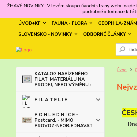
ŽHAVÉ NOVINKY : V levém sloupci úvodní strany webu najdet
podrobné informace k této
ÚVOD+KF
FAUNA - FLORA
GEOPHILA-ZNÁ
SLOVENSKO - NOVINKY
ODBORNÉ ČLÁNKY
Úvod
KATALOG NABÍZENÉHO
FILAT. MATERIÁLU NA
PRODEJ, NEBO VÝMĚNU :
Nejvz
F I L A T E L I E
ČESK
P O H L E D N I C E -
Postcard. - MIMO
Dne
PROVOZ-NEOBJEDNÁVAT