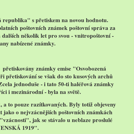
 republika
" s přetiskem na novou hodnotu.
ýplatních poštovních známek poštovní správa za
alších několik let pro svou - vnitropoštovní -
rany nabízené známky.
 přetiskovány známky emise "Osvobozená
ři přetiskování se však do sto kusových archů
Zcela jednoduše - i tato 50-ti haléřová známky
ci i mezinárodní - byla na světě.
 a to pouze razítkovaných. Byly totiž objeveny
it jako o nejvzácnějších poštovních známkách
 "vzácnosti", jak se stávalo u neblaze proslulé
ENSKÁ 1919".