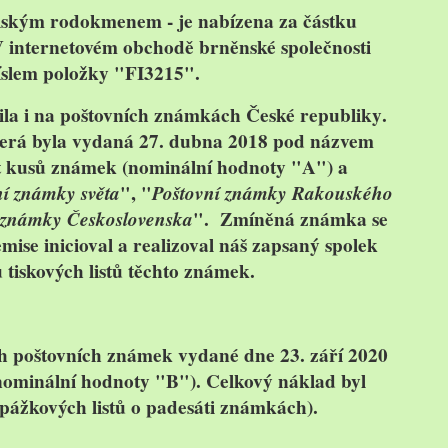
telským rodokmenem - je nabízena za částku
V internetovém obchodě brněnské společnosti
slem položky "
FI3215
".
ila i
na poštovních známkách České republiky
.
která byla vydaná
27. dubna 2018
pod názvem
t kusů známek (nominální hodnoty "
A
") a
í známky světa
", "
Poštovní známky Rakouského
í známky Československa
". Zmíněná známka se
emise inicioval a realizoval náš zapsaný spolek
ů
tiskových listů těchto známek.
ích poštovních známek vydané dne
23. září 2020
nominální hodnoty "
B
"). Celkový náklad byl
ážkových listů o padesáti známkách).