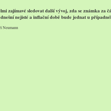
lmi zajímavé sledovat další vývoj, zda se známka za
v dnešní nejisté a inflační době bude jednat u případ
iří Neumann