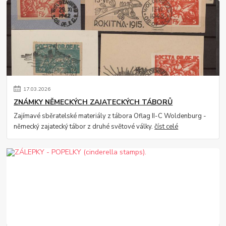
17
.
03
.
2026
ZNÁMKY NĚMECKÝCH ZAJATECKÝCH TÁBORŮ
Zajímavé sběratelské materiály z tábora Oflag II-C Woldenburg -
německý zajatecký tábor z druhé světové války.
číst celé