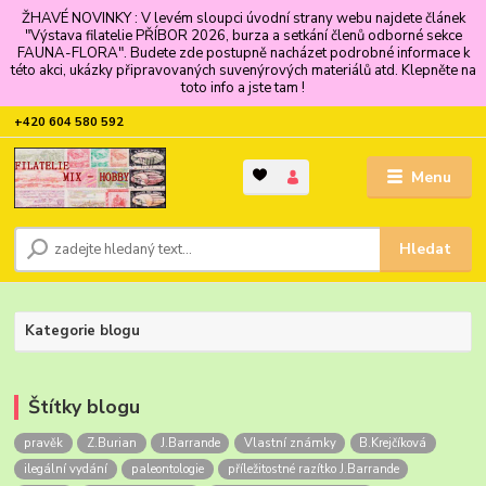
ŽHAVÉ NOVINKY : V levém sloupci úvodní strany webu najdete článek
"Výstava filatelie PŘÍBOR 2026, burza a setkání členů odborné sekce
FAUNA-FLORA". Budete zde postupně nacházet podrobné informace k
této akci, ukázky připravovaných suvenýrových materiálů atd. Klepněte na
toto info a jste tam !
+420 604 580 592
Menu
Hledat
Kategorie blogu
Štítky blogu
pravěk
Z.Burian
J.Barrande
Vlastní známky
B.Krejčíková
ilegální vydání
paleontologie
příležitostné razítko J.Barrande