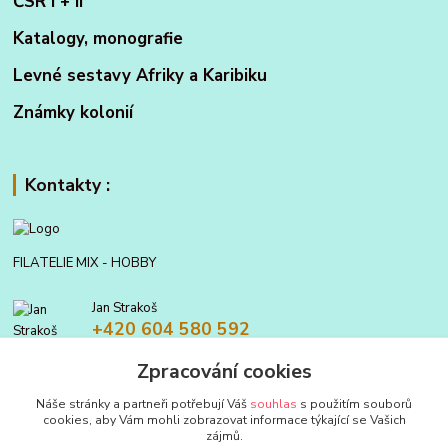
ČSR I + II
Katalogy, monografie
Levné sestavy Afriky a Karibiku
Známky kolonií
Kontakty :
FILATELIE MIX - HOBBY
Jan Strakoš
+420 604 580 592
Zpracování cookies
filatelie.mix@seznam.cz
Náše stránky a partneři potřebují Váš
souhlas
s použitím souborů
cookies, aby Vám mohli zobrazovat informace týkající se Vašich
zájmů.