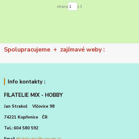
strana
z 1
Spolupracujeme + zajímavé weby :
Info kontakty :
FILATELIE MIX - HOBBY
Jan Strakoš Vlčovice 98
74221 Kopřivnice ČR
Tel.: 604 580 592
Email :
filatelie.mix@seznam.cz