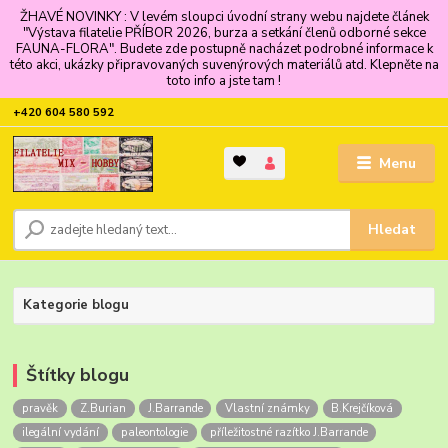
ŽHAVÉ NOVINKY : V levém sloupci úvodní strany webu najdete článek
"Výstava filatelie PŘÍBOR 2026, burza a setkání členů odborné sekce
FAUNA-FLORA". Budete zde postupně nacházet podrobné informace k
této akci, ukázky připravovaných suvenýrových materiálů atd. Klepněte na
toto info a jste tam !
+420 604 580 592
Menu
Hledat
Kategorie blogu
Štítky blogu
pravěk
Z.Burian
J.Barrande
Vlastní známky
B.Krejčíková
ilegální vydání
paleontologie
příležitostné razítko J.Barrande