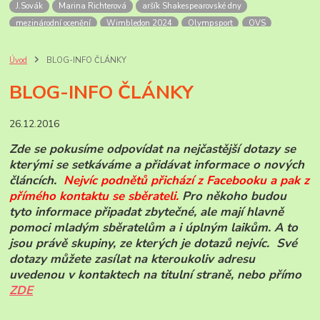
J.Sovák
Marina Richterová
aršík Shakespearovské dny
mezinárodní ocenění
Wimbledon 2024
Olympsport
OVS
Šupčík
Alandy
OH
OH 2024
Mexiko
Letecké přetisky
non-stop let Mexiko-NY
Soutěžní exponát
úvodní list
FilaPoint
Úvod
BLOG-INFO ČLÁNKY
Prodejny ČP
Rožnov p.R.
skanzen
Valašské muzeum
BLOG-INFO ČLÁNKY
výročí pošt
Bill Picket
USA zajímavosti
příležitostná razítka
pamětní razítka
Korunovace krále Georga VI
anglické korunovace
26.12.2016
Georg VI
Sri Lanka
PL známek
historie
známky ceylonu a Sri Lanky
mezinárodní dny zvířat
zvířata roku
Zde se pokusíme odpovídat na nejčastější dotazy se
Novinky známek ČP
známky ČR-2025
ČP-novinky r.2026
kterými se setkáváme a přidávat informace o nových
Ankety ČP
Jan Sovák
paleoart
článcích.
Nejvíc podnětů přichází z Facebooku a pak z
přímého kontaktu se sběrate
li.
Pro někoho budou
tyto informace připadat zbytečné, ale mají hlavně
pomoci mladým sběratelům a i úplným laikům. A to
jsou právě skupiny, ze kterých je dotazů nejvíc. Své
dotazy můžete zasílat na kteroukoliv adresu
uvedenou v kontaktech na titulní straně, nebo přímo
ZDE