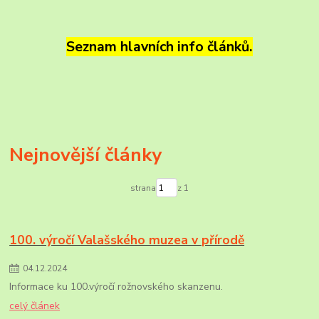
Seznam hlavních info článků.
Nejnovější články
strana
z 1
100. výročí Valašského muzea v přírodě
04
.
12
.
2024
Informace ku 100.výročí rožnovského skanzenu.
celý článek