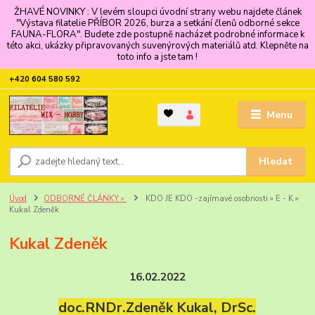
ŽHAVÉ NOVINKY : V levém sloupci úvodní strany webu najdete článek
"Výstava filatelie PŘÍBOR 2026, burza a setkání členů odborné sekce
FAUNA-FLORA". Budete zde postupně nacházet podrobné informace k
této akci, ukázky připravovaných suvenýrových materiálů atd. Klepněte na
toto info a jste tam !
+420 604 580 592
Menu
Hledat
Úvod
ODBORNÉ ČLÁNKY »
KDO JE KDO -zajímavé osobnosti » E - K »
Kukal Zdeněk
Kukal Zdeněk
16.02.2022
doc.RNDr.Zdeněk Kukal, DrSc.