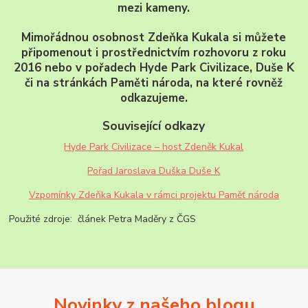
mezi kameny.
Mimořádnou osobnost Zdeňka Kukala si můžete
připomenout i prostřednictvím rozhovoru z roku
2016 nebo v pořadech Hyde Park Civilizace, Duše K
či na stránkách Paměti národa, na které rovněž
odkazujeme.
Související odkazy
Hyde Park Civilizace – host Zdeněk Kukal
Pořad Jaroslava Duška Duše K
Vzpomínky Zdeňka Kukala v rámci projektu Paměť národa
Použité zdroje: článek Petra Maděry z ČGS
Novinky z našeho blogu