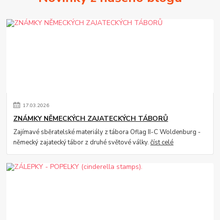
17
.
03
.
2026
ZNÁMKY NĚMECKÝCH ZAJATECKÝCH TÁBORŮ
Zajímavé sběratelské materiály z tábora Oflag II-C Woldenburg -
německý zajatecký tábor z druhé světové války.
číst celé