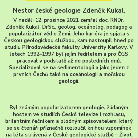
Nestor české geologie Zdeněk Kukal.
V neděli 12. prosince 2021 zemřel doc. RNDr.
Zdeněk Kukal, DrSc., geolog, oceánolog, pedagog a
popularizátor věd o Zemi. Jeho kariéra je spjata s
Českou geologickou službou, kam nastoupil hned po
studiu Přírodovědecké fakulty Univerzity Karlovy. V
letech 1992–1997 byl jejím ředitelem a pro ČGS
pracoval v podstatě až do posledních dnů.
Specializoval se na sedimentologii a jako jeden z
prvních Čechů také na oceánologii a mořskou
geologii.
Byl známým popularizátorem geologie, žádaným
hostem ve studiích České televize i rozhlasu,
brilantním řečníkem a plodným spisovatelem, který
se se čtenáři příznačně rozloučil knihou vzpomínek
na léta strávená v České geologické službě – Život