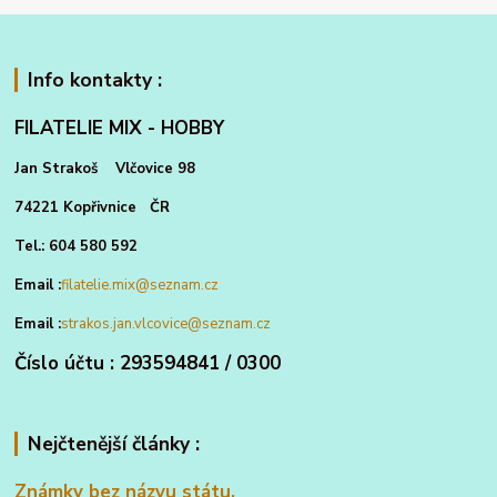
Info kontakty :
FILATELIE MIX - HOBBY
Jan Strakoš Vlčovice 98
74221 Kopřivnice ČR
Tel.: 604 580 592
Email :
filatelie.mix@seznam.cz
Email :
strakos.jan.vlcovice@seznam.cz
Číslo účtu : 293594841 / 0300
Nejčtenější články :
Známky bez názvu státu.