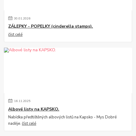
30
.
01
.
2026
ZÁLEPKY - POPELKY (cinderella stamps).
číst celé
16
.
11
.
2025
Albové listy na KAPSKO.
Nabídka předtištěných albových listů na Kapsko - Mys Dobré
naděje.
číst celé