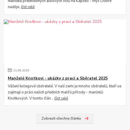
Nabídka předtištěných albových listů na Kapsko - Mys Dobré
naděje.
číst celé
31
.
08
.
2025
Manželé Knotkovi - ukázky z prací a Sběratel 2025
Vážení kolegové sběratelé. V naší zemi je mnoho sběratelů, kteří se
zajímají o práci našich předních malířů přírody - manželů
Knotkových. V tomto člán...
číst celé
Zobrazit všechny články