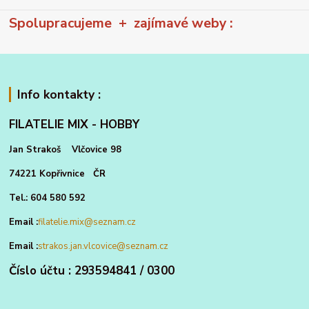
Spolupracujeme + zajímavé weby :
Info kontakty :
FILATELIE MIX - HOBBY
Jan Strakoš Vlčovice 98
74221 Kopřivnice ČR
Tel.: 604 580 592
Email :
filatelie.mix@seznam.cz
Email :
strakos.jan.vlcovice@seznam.cz
Číslo účtu : 293594841 / 0300