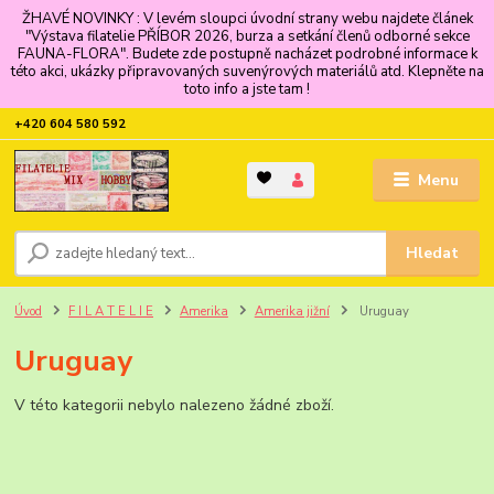
ŽHAVÉ NOVINKY : V levém sloupci úvodní strany webu najdete článek
"Výstava filatelie PŘÍBOR 2026, burza a setkání členů odborné sekce
FAUNA-FLORA". Budete zde postupně nacházet podrobné informace k
této akci, ukázky připravovaných suvenýrových materiálů atd. Klepněte na
toto info a jste tam !
+420 604 580 592
Menu
Hledat
Úvod
F I L A T E L I E
Amerika
Amerika jižní
Uruguay
Uruguay
V této kategorii nebylo nalezeno žádné zboží.