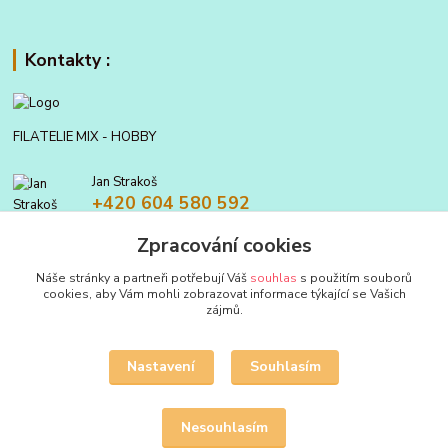
Kontakty :
FILATELIE MIX - HOBBY
Jan Strakoš
+420 604 580 592
Zpracování cookies
filatelie.mix@seznam.cz
Náše stránky a partneři potřebují Váš
souhlas
s použitím souborů
cookies, aby Vám mohli zobrazovat informace týkající se Vašich
zájmů.
Nastavení
Souhlasím
Upravit sběr cookies.
Nesouhlasím
Vytvořeno na
Eshop-rychle.cz