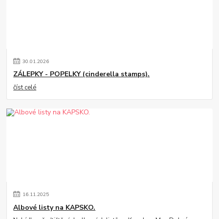
30
.
01
.
2026
ZÁLEPKY - POPELKY (cinderella stamps).
číst celé
16
.
11
.
2025
Albové listy na KAPSKO.