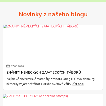
Novinky z našeho blogu
17
.
03
.
2026
ZNÁMKY NĚMECKÝCH ZAJATECKÝCH TÁBORŮ
Zajímavé sběratelské materiály z tábora Oflag II-C Woldenburg -
německý zajatecký tábor z druhé světové války.
číst celé