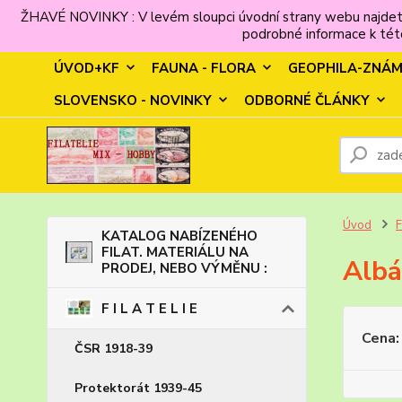
ŽHAVÉ NOVINKY : V levém sloupci úvodní strany webu najdet
podrobné informace k této
ÚVOD+KF
FAUNA - FLORA
GEOPHILA-ZNÁ
SLOVENSKO - NOVINKY
ODBORNÉ ČLÁNKY
Úvod
F
KATALOG NABÍZENÉHO
FILAT. MATERIÁLU NA
Albá
PRODEJ, NEBO VÝMĚNU :
F I L A T E L I E
Cena:
ČSR 1918-39
Protektorát 1939-45