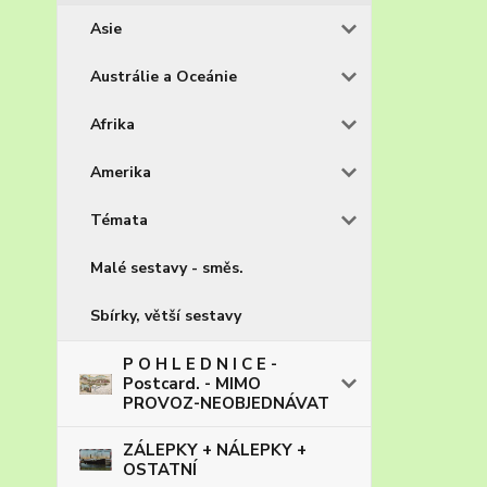
Asie
Austrálie a Oceánie
Afrika
Amerika
Témata
Malé sestavy - směs.
Sbírky, větší sestavy
P O H L E D N I C E -
Postcard. - MIMO
PROVOZ-NEOBJEDNÁVAT
ZÁLEPKY + NÁLEPKY +
OSTATNÍ