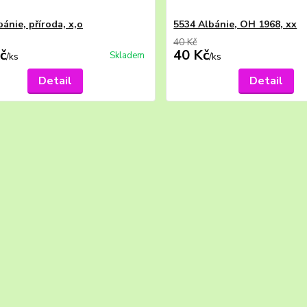
ánie, příroda, x,o
5534 Albánie, OH 1968, xx
40 Kč
č
40 Kč
Skladem
/
ks
/
ks
Detail
Detail