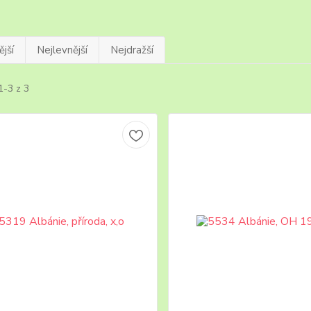
jší
Nejlevnější
Nejdražší
1-3 z 3