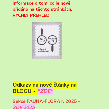
Informace
o tom, co je nově
přidáno na těchto stránkách
.
RYCHLÝ PŘEHLED:
Odkazy na nové články na
BLOGU -
"ZDE"
Sekce FAUNA-FLORA r. 2025 -
ZDE 2025