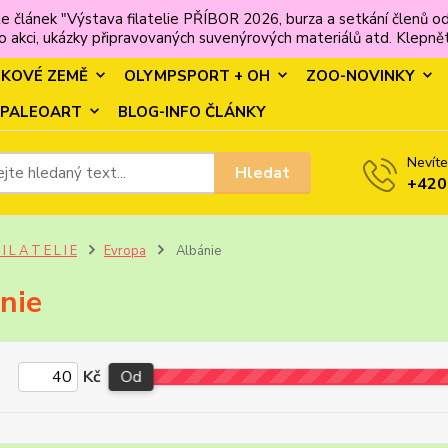
e článek "Výstava filatelie PŘÍBOR 2026, burza a setkání člen
 akci, ukázky připravovaných suvenýrových materiálů atd. Klepněte
MKOVÉ ZEMĚ
OLYMPSPORT + OH
ZOO-NOVINKY
PALEOART
BLOG-INFO ČLÁNKY
Nevíte
Hledat
+420
 I L A T E L I E
Evropa
Albánie
nie
Kč
Od