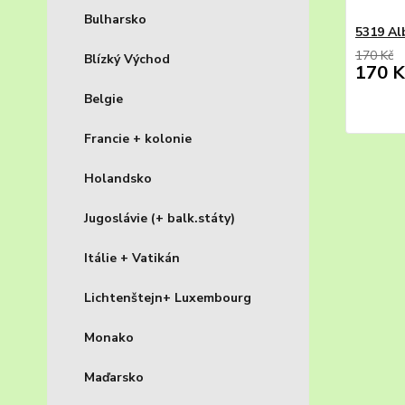
Bulharsko
5319 Alb
170 Kč
Blízký Východ
170 K
Belgie
Francie + kolonie
Holandsko
Jugoslávie (+ balk.státy)
Itálie + Vatikán
Lichtenštejn+ Luxembourg
Monako
Maďarsko