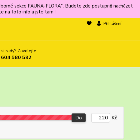
ů odborné sekce FAUNA-FLORA". Budete zde postupně nacházet
 na toto info a jste tam !
Přihlášení
 si rady? Zavolejte.
 604 580 592
Do
Kč