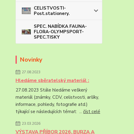
CELISTVOSTI-
Post.stationery.
SPEC. NABÍDKA FAUNA-
FLORA-OLYMPSPORT-
SPEC.TISKY
Novinky
27.08.2023
Hledáme sběratelský materiál :
27.08.2023 Stále hledáme veškerý
materiál (známky, CDV, celistvosti, aršíky,
informace, pohledy, fotografie atd.)
týkající se následujících témat: ...
číst celé
23.03.2026
VÝSTAVA PŘÍBOR 2026, BURZA A