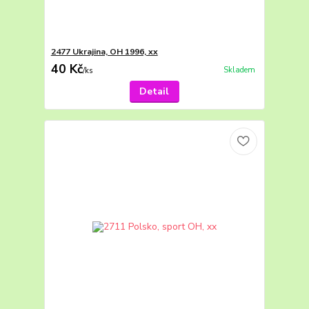
2477 Ukrajina, OH 1996, xx
40 Kč
Skladem
/
ks
Detail