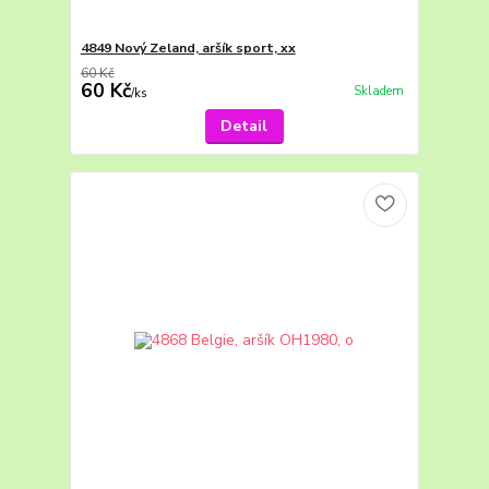
4849 Nový Zeland, aršík sport, xx
60 Kč
60 Kč
Skladem
/
ks
Detail