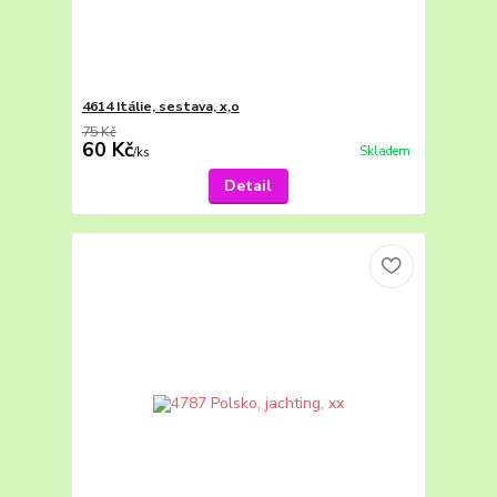
4614 Itálie, sestava, x,o
75 Kč
60 Kč
Skladem
/
ks
Detail