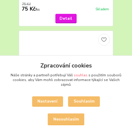
75 Kč
75 Kč
Skladem
/
ks
Detail
Zpracování cookies
Náše stránky a partneři potřebují Váš
souhlas
s použitím souborů
cookies, aby Vám mohli zobrazovat informace týkající se Vašich
zájmů.
Nastavení
Souhlasím
Nesouhlasím
4883 Mongolsko, OH, xx
48 Kč