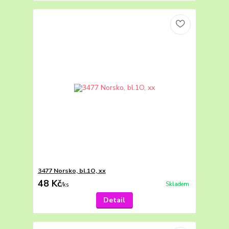
3477 Norsko, bl.1O, xx
48 Kč
Skladem
/
ks
Detail