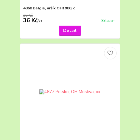
4868 Belgie, aršík OH1980, o
36 Kč
36 Kč
Skladem
/
ks
Detail