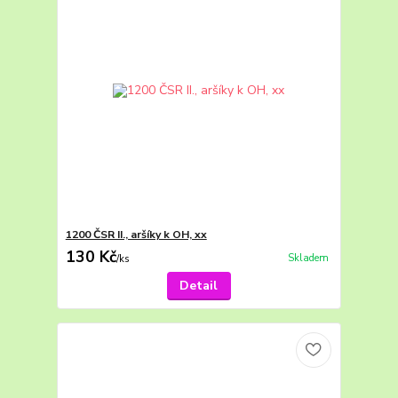
1200 ČSR II., aršíky k OH, xx
130 Kč
Skladem
/
ks
Detail