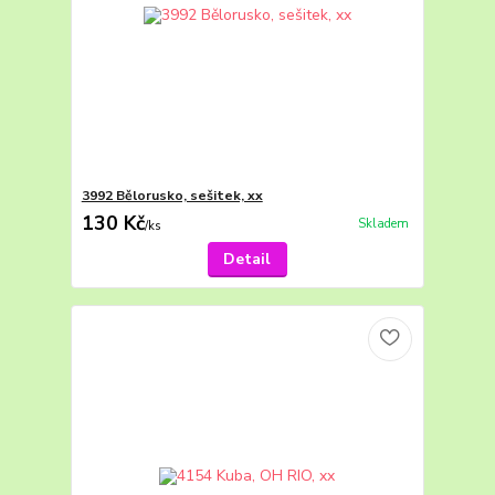
3992 Bělorusko, sešitek, xx
130 Kč
Skladem
/
ks
Detail