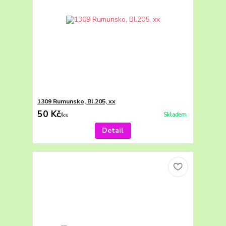
1309 Rumunsko, Bl.205, xx
50 Kč
Skladem
/
ks
Detail