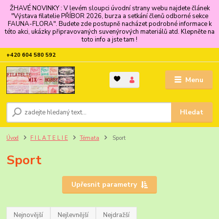
ŽHAVÉ NOVINKY : V levém sloupci úvodní strany webu najdete článek
"Výstava filatelie PŘÍBOR 2026, burza a setkání členů odborné sekce
FAUNA-FLORA". Budete zde postupně nacházet podrobné informace k
této akci, ukázky připravovaných suvenýrových materiálů atd. Klepněte na
toto info a jste tam !
+420 604 580 592
Menu
Hledat
Úvod
F I L A T E L I E
Témata
Sport
Sport
Upřesnit parametry
Nejnovější
Nejlevnější
Nejdražší