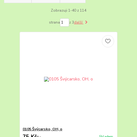
Zobrazuji 1-40 z 114
strana
z 3
další
0105 Švýcarsko, OH, o
75 Kč
Skladem