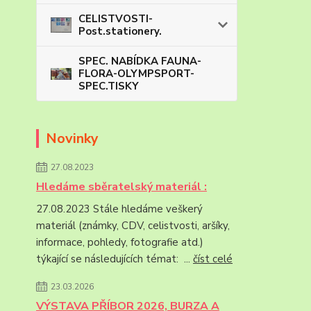
CELISTVOSTI-
Post.stationery.
SPEC. NABÍDKA FAUNA-
FLORA-OLYMPSPORT-
SPEC.TISKY
Novinky
27.08.2023
Hledáme sběratelský materiál :
27.08.2023 Stále hledáme veškerý
materiál (známky, CDV, celistvosti, aršíky,
informace, pohledy, fotografie atd.)
týkající se následujících témat: ...
číst celé
23.03.2026
VÝSTAVA PŘÍBOR 2026, BURZA A