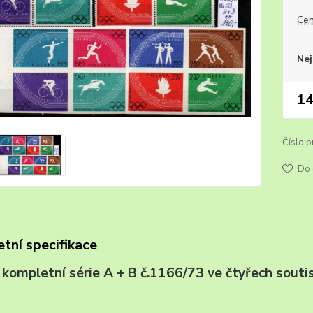
Cen
Nej
14
Číslo p
Do 
tní specifikace
, kompletní série A + B č.1166/73 ve čtyřec