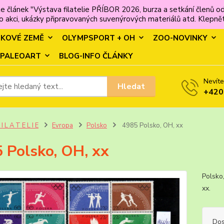
e článek "Výstava filatelie PŘÍBOR 2026, burza a setkání člen
 akci, ukázky připravovaných suvenýrových materiálů atd. Klepněte
MKOVÉ ZEMĚ
OLYMPSPORT + OH
ZOO-NOVINKY
PALEOART
BLOG-INFO ČLÁNKY
Nevíte
Hledat
+420
 I L A T E L I E
Evropa
Polsko
4985 Polsko, OH, xx
 Polsko, OH, xx
Polsko
xx.
Dos