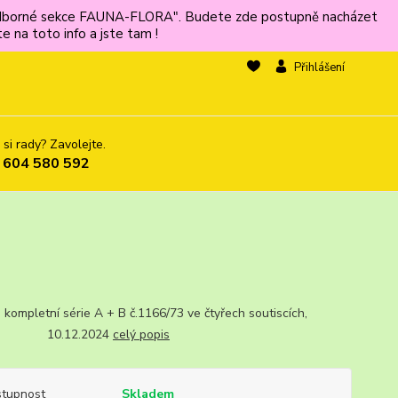
ů odborné sekce FAUNA-FLORA". Budete zde postupně nacházet
 na toto info a jste tam !
Přihlášení
 si rady? Zavolejte.
 604 580 592
, kompletní série A + B č.1166/73 ve čtyřech soutiscích,
 10.12.2024
celý popis
tupnost
Skladem