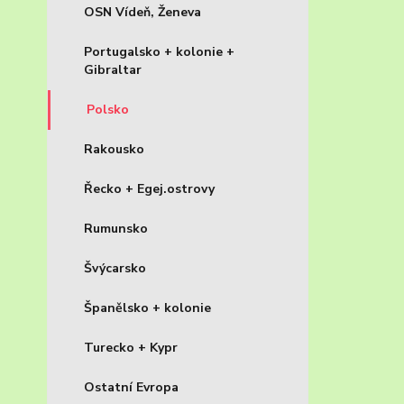
OSN Vídeň, Ženeva
Portugalsko + kolonie +
Gibraltar
Polsko
Rakousko
Řecko + Egej.ostrovy
Rumunsko
Švýcarsko
Španělsko + kolonie
Turecko + Kypr
Ostatní Evropa