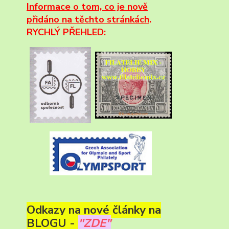
Informace
o tom, co je nově
přidáno na těchto stránkách
.
RYCHLÝ PŘEHLED:
Odkazy na nové články na
BLOGU -
"ZDE"