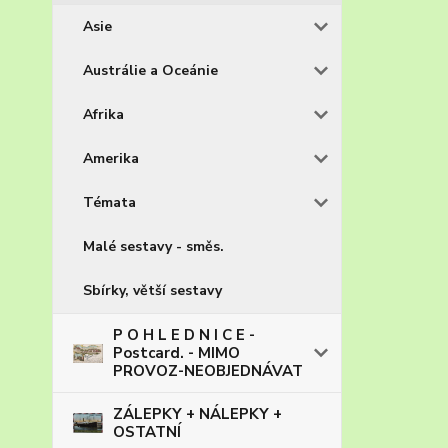
Asie
Austrálie a Oceánie
Afrika
Amerika
Témata
Malé sestavy - směs.
Sbírky, větší sestavy
P O H L E D N I C E -
Postcard. - MIMO
PROVOZ-NEOBJEDNÁVAT
ZÁLEPKY + NÁLEPKY +
OSTATNÍ