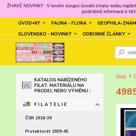
ŽHAVÉ NOVINKY : V levém sloupci úvodní strany webu najdet
podrobné informace k této
ÚVOD+KF
FAUNA - FLORA
GEOPHILA-ZNÁ
SLOVENSKO - NOVINKY
ODBORNÉ ČLÁNKY
Úvod
F
KATALOG NABÍZENÉHO
FILAT. MATERIÁLU NA
4985
PRODEJ, NEBO VÝMĚNU :
F I L A T E L I E
ČSR 1918-39
Protektorát 1939-45