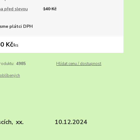
a před slevou
140 Kč
sme plátci DPH
0 Kč
/
ks
roduktu:
4985
Hlídat cenu / dostupnost
oblíbených
h soutiscích, xx. 10.12.2024