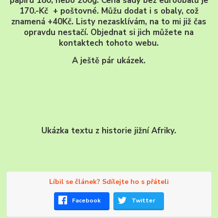
papíru 180, nebo 200g. Cena sady bez euroobalů je
170.-Kč + poštovné. Můžu dodat i s obaly, což
znamená +40Kč. Listy nezasklívám, na to mi již čas
opravdu nestačí. Objednat si jich můžete na
kontaktech tohoto webu.
A ještě pár ukázek.
Ukázka textu z historie jižní Afriky.
Líbil se článek? Sdílejte ho s přáteli
Facebook
Twitter