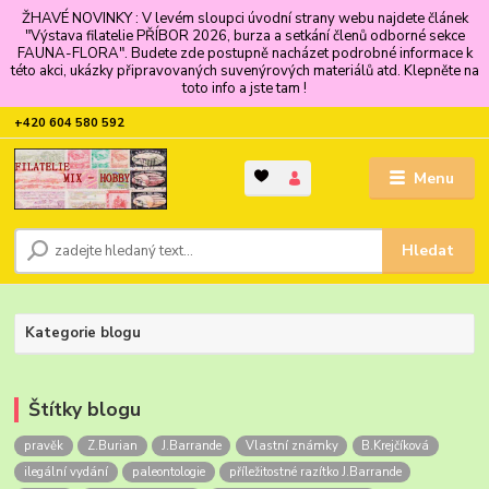
ŽHAVÉ NOVINKY : V levém sloupci úvodní strany webu najdete článek
"Výstava filatelie PŘÍBOR 2026, burza a setkání členů odborné sekce
FAUNA-FLORA". Budete zde postupně nacházet podrobné informace k
této akci, ukázky připravovaných suvenýrových materiálů atd. Klepněte na
toto info a jste tam !
+420 604 580 592
Menu
Hledat
Kategorie blogu
Štítky blogu
pravěk
Z.Burian
J.Barrande
Vlastní známky
B.Krejčíková
ilegální vydání
paleontologie
příležitostné razítko J.Barrande