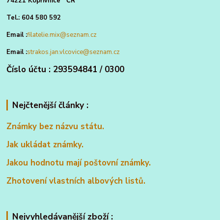
74221 Kopřivnice ČR
Tel.: 604 580 592
Email :
filatelie.mix@seznam.cz
Email :
strakos.jan.vlcovice@seznam.cz
Číslo účtu : 293594841 / 0300
Nejčtenější články :
Známky bez názvu státu.
Jak ukládat známky.
Jakou hodnotu mají poštovní známky.
Zhotovení vlastních albových listů.
Nejvyhledávanější zboží :