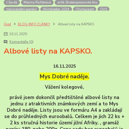
J.Sovák
Marina Richterová
aršík Shakespearovské dny
mezinárodní ocenění
Wimbledon 2024
Olympsport
OVS
Šupčík
Alandy
OH
OH 2024
Mexiko
Letecké přetisky
non-stop let Mexiko-NY
Soutěžní exponát
úvodní list
FilaPoint
Úvod
BLOG-INFO ČLÁNKY
Albové listy na KAPSKO.
Prodejny ČP
Rožnov p.R.
skanzen
Valašské muzeum
16
.
11
.
2025
výročí pošt
Bill Picket
USA zajímavosti
příležitostná razítka
Komentáře (0)
pamětní razítka
Korunovace krále Georga VI
anglické korunovace
Albové listy na KAPSKO.
Georg VI
Sri Lanka
PL známek
historie
známky ceylonu a Sri Lanky
mezinárodní dny zvířat
zvířata roku
Novinky známek ČP
známky ČR-2025
ČP-novinky r.2026
16.11.2025
Ankety ČP
Jan Sovák
paleoart
Mys Dobré naděje.
Vážení kolegové,
právě jsem dokončil předtištěné albové listy na
jednu z atraktivních známkových zemí a to Mys
Dobré naděje. Listy jsou ve formáru A4 a zakládají
se do průhledných euroobalů. Celkem je jich 22 ks +
2 ks stručná historie území jižní Afriky. , gramáž