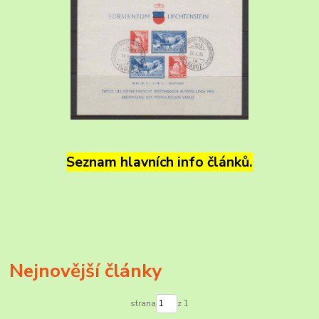
Seznam hlavních info článků.
Nejnovější články
strana
z 1