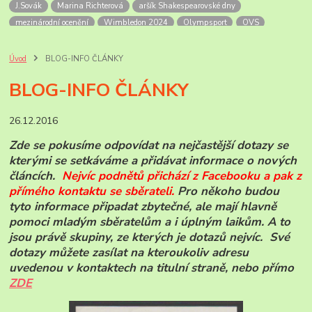
J.Sovák
Marina Richterová
aršík Shakespearovské dny
mezinárodní ocenění
Wimbledon 2024
Olympsport
OVS
Šupčík
Alandy
OH
OH 2024
Mexiko
Letecké přetisky
non-stop let Mexiko-NY
Soutěžní exponát
úvodní list
FilaPoint
Úvod
BLOG-INFO ČLÁNKY
Prodejny ČP
Rožnov p.R.
skanzen
Valašské muzeum
BLOG-INFO ČLÁNKY
výročí pošt
Bill Picket
USA zajímavosti
příležitostná razítka
pamětní razítka
Korunovace krále Georga VI
anglické korunovace
26.12.2016
Georg VI
Sri Lanka
PL známek
historie
známky ceylonu a Sri Lanky
mezinárodní dny zvířat
zvířata roku
Zde se pokusíme odpovídat na nejčastější dotazy se
Novinky známek ČP
známky ČR-2025
ČP-novinky r.2026
kterými se setkáváme a přidávat informace o nových
Ankety ČP
Jan Sovák
paleoart
článcích.
Nejvíc podnětů přichází z Facebooku a pak z
přímého kontaktu se sběrate
li.
Pro někoho budou
tyto informace připadat zbytečné, ale mají hlavně
pomoci mladým sběratelům a i úplným laikům. A to
jsou právě skupiny, ze kterých je dotazů nejvíc. Své
dotazy můžete zasílat na kteroukoliv adresu
uvedenou v kontaktech na titulní straně, nebo přímo
ZDE