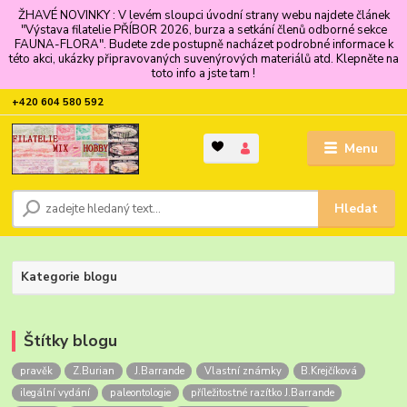
ŽHAVÉ NOVINKY : V levém sloupci úvodní strany webu najdete článek
"Výstava filatelie PŘÍBOR 2026, burza a setkání členů odborné sekce
FAUNA-FLORA". Budete zde postupně nacházet podrobné informace k
této akci, ukázky připravovaných suvenýrových materiálů atd. Klepněte na
toto info a jste tam !
+420 604 580 592
Menu
Hledat
Kategorie blogu
Štítky blogu
pravěk
Z.Burian
J.Barrande
Vlastní známky
B.Krejčíková
ilegální vydání
paleontologie
příležitostné razítko J.Barrande