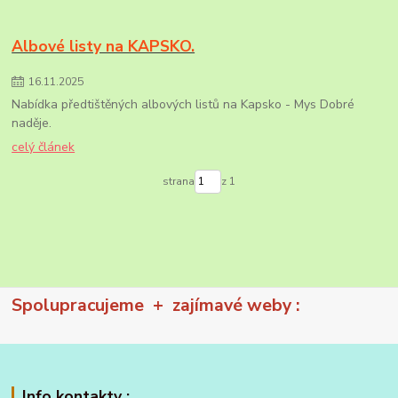
Albové listy na KAPSKO.
16
.
11
.
2025
Nabídka předtištěných albových listů na Kapsko - Mys Dobré
naděje.
celý článek
strana
z 1
Spolupracujeme + zajímavé weby :
Info kontakty :