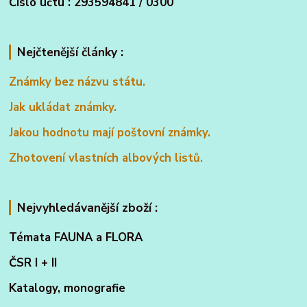
Číslo účtu : 293594841 / 0300
Nejčtenější články :
Známky bez názvu státu.
Jak ukládat známky.
Jakou hodnotu mají poštovní známky.
Zhotovení vlastních albových listů.
Nejvyhledávanější zboží :
Témata FAUNA a FLORA
ČSR I + II
Katalogy, monografie