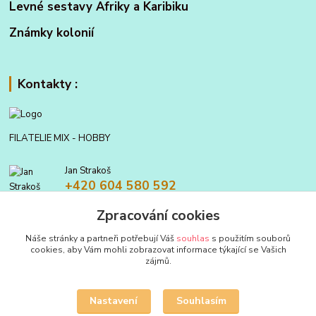
Levné sestavy Afriky a Karibiku
Známky kolonií
Kontakty :
FILATELIE MIX - HOBBY
Jan Strakoš
+420 604 580 592
Zpracování cookies
filatelie.mix@seznam.cz
Náše stránky a partneři potřebují Váš
souhlas
s použitím souborů
cookies, aby Vám mohli zobrazovat informace týkající se Vašich
zájmů.
Nastavení
Souhlasím
Upravit sběr cookies.