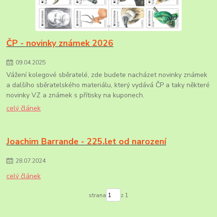
ČP - novinky známek 2026
09
.
04
.
2025
Vážení kolegové sběratelé, zde budete nacházet novinky známek
a dalšího sběratelského materiálu, který vydává ČP a taky některé
novinky VZ a známek s přítisky na kuponech.
celý článek
Joachim Barrande - 225.let od narození
28
.
07
.
2024
celý článek
strana
z 1