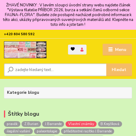
ŽHAVÉ NOVINKY : V levém sloupci úvodní strany webu najdete článek
"Výstava filatelie PŘÍBOR 2026, burza a setkání členů odborné sekce
FAUNA-FLORA". Budete zde postupně nacházet podrobné informace k
této akci, ukázky připravovaných suvenýrových materiálů atd. Klepněte na
toto info a jste tam !
+420 604 580 592
Menu
Hledat
Kategorie blogu
Štítky blogu
pravěk
Z.Burian
J.Barrande
Vlastní známky
B.Krejčíková
ilegální vydání
paleontologie
příležitostné razítko J.Barrande