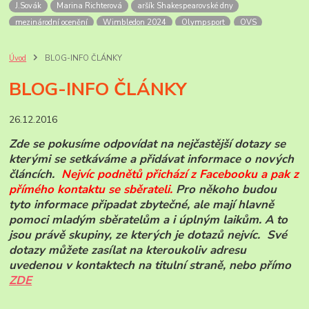
J.Sovák
Marina Richterová
aršík Shakespearovské dny
mezinárodní ocenění
Wimbledon 2024
Olympsport
OVS
Šupčík
Alandy
OH
OH 2024
Mexiko
Letecké přetisky
non-stop let Mexiko-NY
Soutěžní exponát
úvodní list
FilaPoint
Úvod
BLOG-INFO ČLÁNKY
Prodejny ČP
Rožnov p.R.
skanzen
Valašské muzeum
BLOG-INFO ČLÁNKY
výročí pošt
Bill Picket
USA zajímavosti
příležitostná razítka
pamětní razítka
Korunovace krále Georga VI
anglické korunovace
26.12.2016
Georg VI
Sri Lanka
PL známek
historie
známky ceylonu a Sri Lanky
mezinárodní dny zvířat
zvířata roku
Zde se pokusíme odpovídat na nejčastější dotazy se
Novinky známek ČP
známky ČR-2025
ČP-novinky r.2026
kterými se setkáváme a přidávat informace o nových
Ankety ČP
Jan Sovák
paleoart
článcích.
Nejvíc podnětů přichází z Facebooku a pak z
přímého kontaktu se sběrate
li.
Pro někoho budou
tyto informace připadat zbytečné, ale mají hlavně
pomoci mladým sběratelům a i úplným laikům. A to
jsou právě skupiny, ze kterých je dotazů nejvíc. Své
dotazy můžete zasílat na kteroukoliv adresu
uvedenou v kontaktech na titulní straně, nebo přímo
ZDE