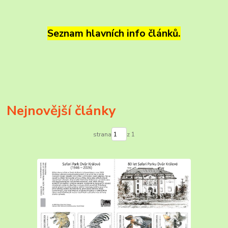
Seznam hlavních info článků.
Nejnovější články
strana
z 1