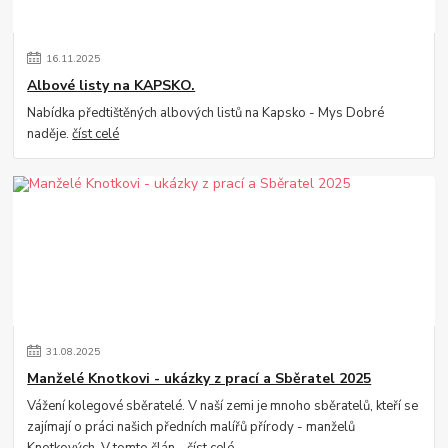
16
.
11
.
2025
Albové listy na KAPSKO.
Nabídka předtištěných albových listů na Kapsko - Mys Dobré
naděje.
číst celé
31
.
08
.
2025
Manželé Knotkovi - ukázky z prací a Sběratel 2025
Vážení kolegové sběratelé. V naší zemi je mnoho sběratelů, kteří se
zajímají o práci našich předních malířů přírody - manželů
Knotkových. V tomto člán...
číst celé