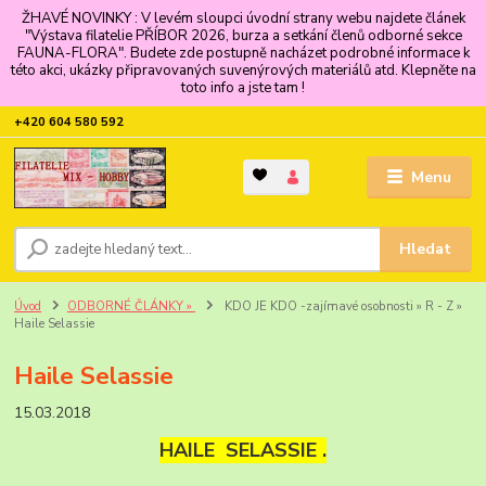
ŽHAVÉ NOVINKY : V levém sloupci úvodní strany webu najdete článek
"Výstava filatelie PŘÍBOR 2026, burza a setkání členů odborné sekce
FAUNA-FLORA". Budete zde postupně nacházet podrobné informace k
této akci, ukázky připravovaných suvenýrových materiálů atd. Klepněte na
toto info a jste tam !
+420 604 580 592
Menu
Hledat
Úvod
ODBORNÉ ČLÁNKY »
KDO JE KDO -zajímavé osobnosti » R - Z »
Haile Selassie
Haile Selassie
15.03.2018
HAILE SELASSIE .