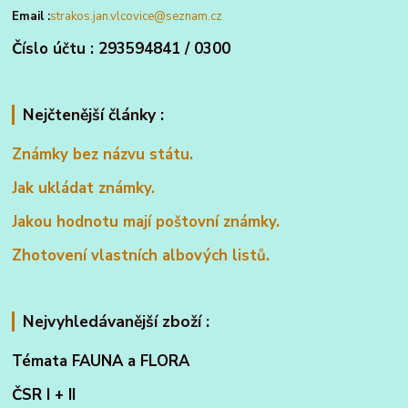
Email :
strakos.jan.vlcovice@seznam.cz
Číslo účtu : 293594841 / 0300
Nejčtenější články :
Známky bez názvu státu.
Jak ukládat známky.
Jakou hodnotu mají poštovní známky.
Zhotovení vlastních albových listů.
Nejvyhledávanější zboží :
Témata FAUNA a FLORA
ČSR I + II