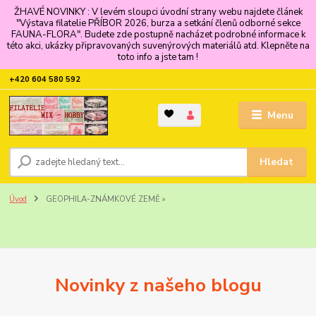
ŽHAVÉ NOVINKY : V levém sloupci úvodní strany webu najdete článek
"Výstava filatelie PŘÍBOR 2026, burza a setkání členů odborné sekce
FAUNA-FLORA". Budete zde postupně nacházet podrobné informace k
této akci, ukázky připravovaných suvenýrových materiálů atd. Klepněte na
toto info a jste tam !
+420 604 580 592
Menu
Hledat
Úvod
GEOPHILA-ZNÁMKOVÉ ZEMĚ »
Novinky z našeho blogu