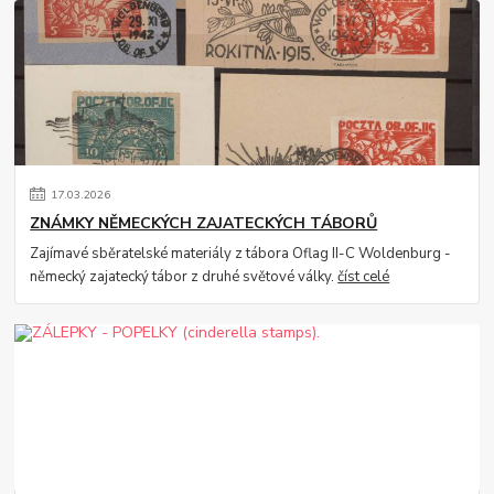
17
.
03
.
2026
ZNÁMKY NĚMECKÝCH ZAJATECKÝCH TÁBORŮ
Zajímavé sběratelské materiály z tábora Oflag II-C Woldenburg -
německý zajatecký tábor z druhé světové války.
číst celé