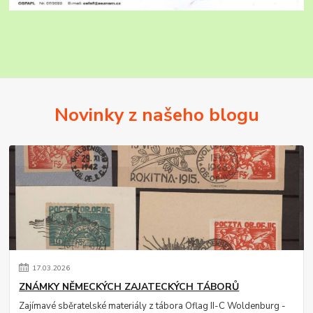
Novinky z našeho blogu
17
.
03
.
2026
ZNÁMKY NĚMECKÝCH ZAJATECKÝCH TÁBORŮ
Zajímavé sběratelské materiály z tábora Oflag II-C Woldenburg -