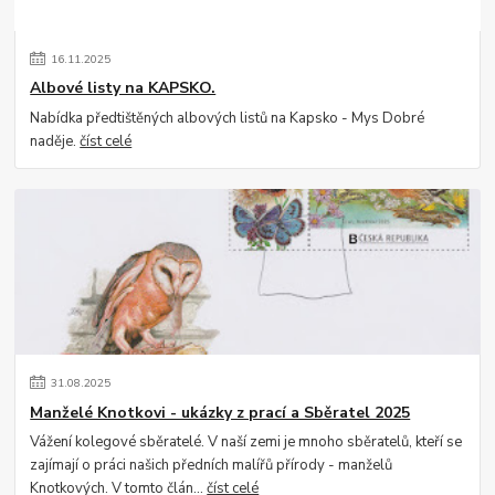
16
.
11
.
2025
Albové listy na KAPSKO.
Nabídka předtištěných albových listů na Kapsko - Mys Dobré
naděje.
číst celé
31
.
08
.
2025
Manželé Knotkovi - ukázky z prací a Sběratel 2025
Vážení kolegové sběratelé. V naší zemi je mnoho sběratelů, kteří se
zajímají o práci našich předních malířů přírody - manželů
Knotkových. V tomto člán...
číst celé