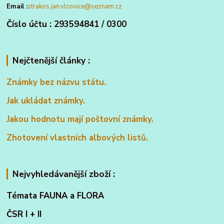
Email :
strakos.jan.vlcovice@seznam.cz
Číslo účtu : 293594841 / 0300
Nejčtenější články :
Známky bez názvu státu.
Jak ukládat známky.
Jakou hodnotu mají poštovní známky.
Zhotovení vlastních albových listů.
Nejvyhledávanější zboží :
Témata FAUNA a FLORA
ČSR I + II