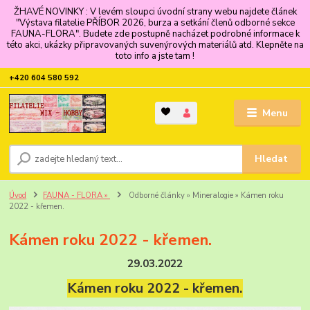
ŽHAVÉ NOVINKY : V levém sloupci úvodní strany webu najdete článek
"Výstava filatelie PŘÍBOR 2026, burza a setkání členů odborné sekce
FAUNA-FLORA". Budete zde postupně nacházet podrobné informace k
této akci, ukázky připravovaných suvenýrových materiálů atd. Klepněte na
toto info a jste tam !
+420 604 580 592
Menu
Hledat
Úvod
FAUNA - FLORA »
Odborné články » Mineralogie » Kámen roku
2022 - křemen.
Kámen roku 2022 - křemen.
29.03.2022
Kámen roku 2022 - křemen.