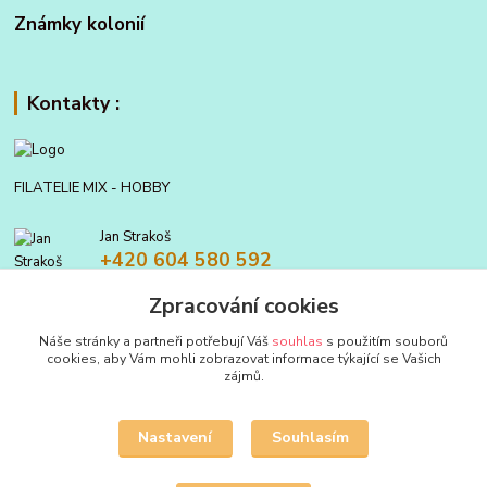
Známky kolonií
Kontakty :
FILATELIE MIX - HOBBY
Jan Strakoš
+420 604 580 592
Zpracování cookies
filatelie.mix@seznam.cz
Náše stránky a partneři potřebují Váš
souhlas
s použitím souborů
cookies, aby Vám mohli zobrazovat informace týkající se Vašich
zájmů.
Nastavení
Souhlasím
Upravit sběr cookies.