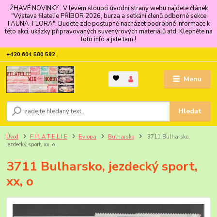
ŽHAVÉ NOVINKY : V levém sloupci úvodní strany webu najdete článek
"Výstava filatelie PŘÍBOR 2026, burza a setkání členů odborné sekce
FAUNA-FLORA". Budete zde postupně nacházet podrobné informace k
této akci, ukázky připravovaných suvenýrových materiálů atd. Klepněte na
toto info a jste tam !
+420 604 580 592
Menu
Hledat
Úvod
F I L A T E L I E
Evropa
Bulharsko
3711 Bulharsko,
jezdecký sport, xx, o
3711 Bulharsko, jezdecký sport,
xx, o