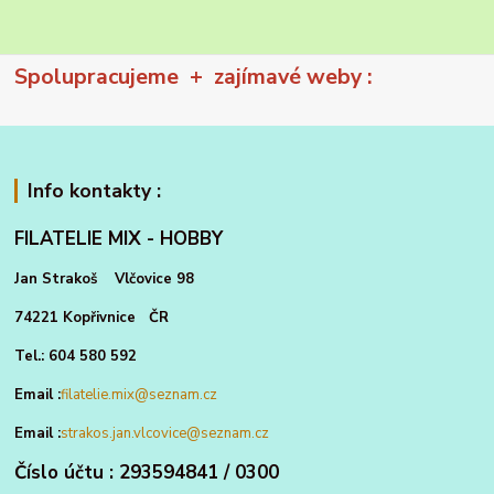
Spolupracujeme + zajímavé weby :
Info kontakty :
FILATELIE MIX - HOBBY
Jan Strakoš Vlčovice 98
74221 Kopřivnice ČR
Tel.: 604 580 592
Email :
filatelie.mix@seznam.cz
Email :
strakos.jan.vlcovice@seznam.cz
Číslo účtu : 293594841 / 0300