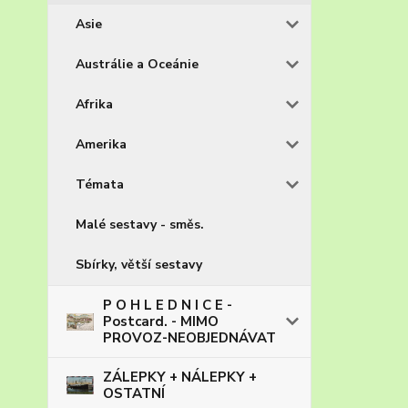
Asie
Austrálie a Oceánie
Afrika
Amerika
Témata
Malé sestavy - směs.
Sbírky, větší sestavy
P O H L E D N I C E -
Postcard. - MIMO
PROVOZ-NEOBJEDNÁVAT
ZÁLEPKY + NÁLEPKY +
OSTATNÍ