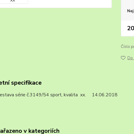
Nej
20
Číslo p
Do 
tní specifikace
sestava série č.3149/54 sport, kvalita xx. 14.06.2018
zařazeno v kategoriích