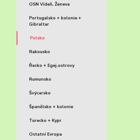
OSN Vídeň, Ženeva
Portugalsko + kolonie +
Gibraltar
Polsko
Rakousko
Řecko + Egej.ostrovy
Rumunsko
Švýcarsko
Španělsko + kolonie
Turecko + Kypr
Ostatní Evropa