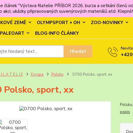
e článek "Výstava filatelie PŘÍBOR 2026, burza a setkání člen
 akci, ukázky připravovaných suvenýrových materiálů atd. Klepněte
MKOVÉ ZEMĚ
OLYMPSPORT + OH
ZOO-NOVINKY
PALEOART
BLOG-INFO ČLÁNKY
Nevíte
Hledat
+420
 I L A T E L I E
Evropa
Polsko
0700 Polsko, sport, xx
 Polsko, sport, xx
Polsko
popis
Dos