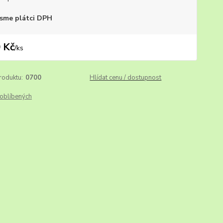
sme plátci DPH
 Kč
/
ks
roduktu:
0700
Hlídat cenu / dostupnost
oblíbených