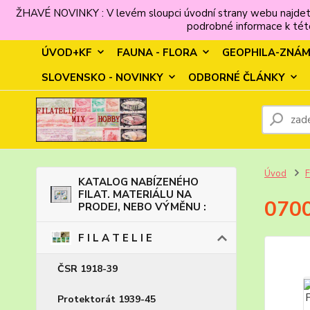
ŽHAVÉ NOVINKY : V levém sloupci úvodní strany webu najdet
podrobné informace k této
ÚVOD+KF
FAUNA - FLORA
GEOPHILA-ZNÁ
SLOVENSKO - NOVINKY
ODBORNÉ ČLÁNKY
Úvod
F
KATALOG NABÍZENÉHO
FILAT. MATERIÁLU NA
0700
PRODEJ, NEBO VÝMĚNU :
F I L A T E L I E
ČSR 1918-39
Protektorát 1939-45