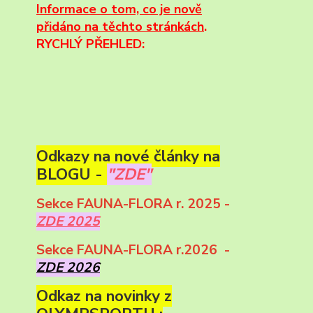
Informace
o tom, co je nově
přidáno na těchto stránkách
.
RYCHLÝ PŘEHLED:
Odkazy na nové články na
BLOGU -
"ZDE"
Sekce FAUNA-FLORA r. 2025 -
ZDE 2025
Sekce FAUNA-FLORA r.2026 -
ZDE 2026
Odkaz na novinky z