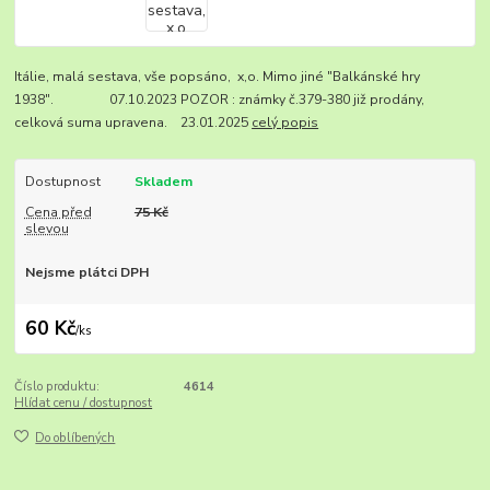
Itálie, malá sestava, vše popsáno, x,o. Mimo jiné "Balkánské hry
1938". 07.10.2023 POZOR : známky č.379-380 již prodány,
celková suma upravena. 23.01.2025
celý popis
Dostupnost
Skladem
Cena před
75 Kč
slevou
Nejsme plátci DPH
60 Kč
/
ks
Číslo produktu:
4614
Hlídat cenu / dostupnost
Do oblíbených