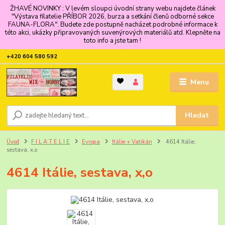
ŽHAVÉ NOVINKY : V levém sloupci úvodní strany webu najdete článek
"Výstava filatelie PŘÍBOR 2026, burza a setkání členů odborné sekce
FAUNA-FLORA". Budete zde postupně nacházet podrobné informace k
této akci, ukázky připravovaných suvenýrových materiálů atd. Klepněte na
toto info a jste tam !
+420 604 580 592
Menu
Hledat
Úvod
F I L A T E L I E
Evropa
Itálie + Vatikán
4614 Itálie,
sestava, x,o
4614 Itálie, sestava, x,o