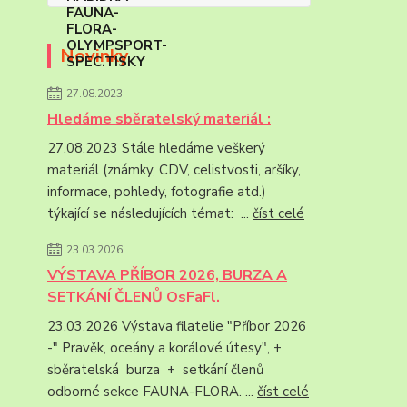
Novinky
27.08.2023
Hledáme sběratelský materiál :
27.08.2023 Stále hledáme veškerý
materiál (známky, CDV, celistvosti, aršíky,
informace, pohledy, fotografie atd.)
týkající se následujících témat: ...
číst celé
23.03.2026
VÝSTAVA PŘÍBOR 2026, BURZA A
SETKÁNÍ ČLENŮ OsFaFl.
23.03.2026 Výstava filatelie "Příbor 2026
-" Pravěk, oceány a korálové útesy", +
sběratelská burza + setkání členů
odborné sekce FAUNA-FLORA. ...
číst celé