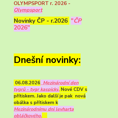
OLYMPSPORT r. 2026 -
Olympsport
Novinky ČP - r.2026
"
ČP
2026"
Dnešní novinky:
06.08.2026
Mezinárodní den
tygrů - tygr kaspický
.
Nové CDV s
přítiskem. Jako další je pak nová
obálka s přítiskem k
Mezinárodnímu dni levharta
obláčkového.