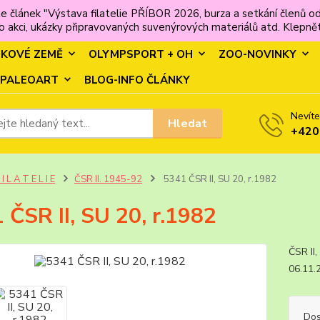
e článek "Výstava filatelie PŘÍBOR 2026, burza a setkání člen
 akci, ukázky připravovaných suvenýrových materiálů atd. Klepněte
MKOVÉ ZEMĚ
OLYMPSPORT + OH
ZOO-NOVINKY
PALEOART
BLOG-INFO ČLÁNKY
Nevíte
Hledat
+420
 I L A T E L I E
ČSR II. 1945-92
5341 ČSR II, SU 20, r.1982
 ČSR II, SU 20, r.1982
ČSR I
06.11
Dos