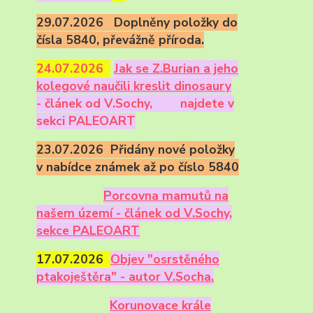
29.07.2026 Doplněny položky do
čísla 5840, převážně příroda.
24.07.2026
Ja
k se Z.Burian a jeho
kolegové naučili kreslit dinosaury
- článek od V.Sochy,
najdete v
sekci PALEOART
23.07.2026 Přidány nové položky
v nabídce známek až po číslo 5840
Porcovna mamutů na
našem území - článek od V.Sochy,
sekce PALEOART
17.07.2026
Objev "osrstěného
ptakoještěra" - autor V.Socha.
Korunovace krále