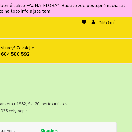
ů odborné sekce FAUNA-FLORA". Budete zde postupně nacházet
 na toto info a jste tam !
Přihlášení
 si rady? Zavolejte.
 604 580 592
I, anketa r.1982, SU 20, perfektní stav.
.2025
celý popis
tupnost
Skladem