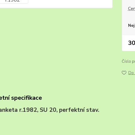
Cen
Nej
30
Číslo p
Do 
tní specifikace
I, anketa r.1982, SU 20, perfektní stav. 