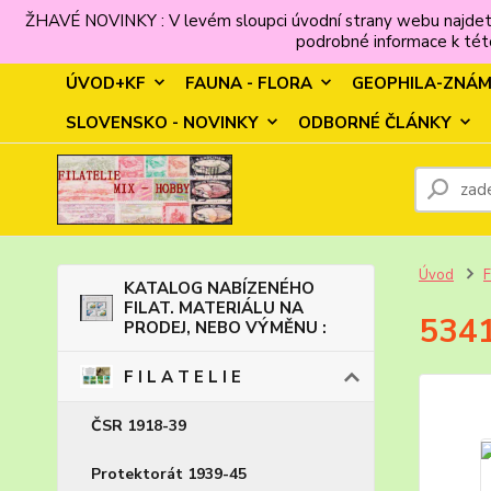
ŽHAVÉ NOVINKY : V levém sloupci úvodní strany webu najdet
podrobné informace k této
ÚVOD+KF
FAUNA - FLORA
GEOPHILA-ZNÁ
SLOVENSKO - NOVINKY
ODBORNÉ ČLÁNKY
Úvod
F
KATALOG NABÍZENÉHO
FILAT. MATERIÁLU NA
5341
PRODEJ, NEBO VÝMĚNU :
F I L A T E L I E
ČSR 1918-39
Protektorát 1939-45