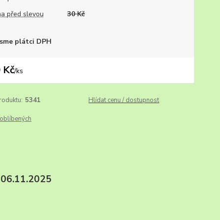
a před slevou
30 Kč
sme plátci DPH
 Kč
/
ks
roduktu:
5341
Hlídat cenu / dostupnost
oblíbených
06.11.2025