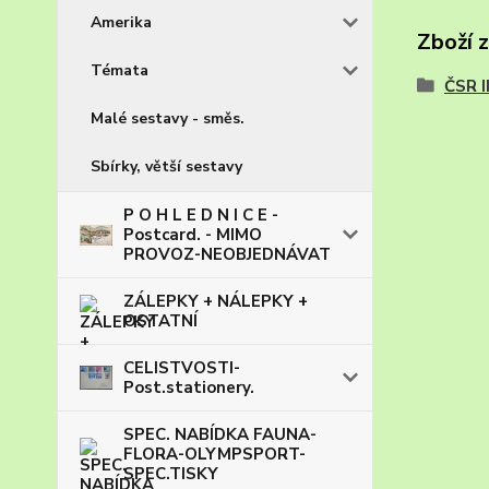
Amerika
Zboží 
Témata
ČSR I
Malé sestavy - směs.
Sbírky, větší sestavy
P O H L E D N I C E -
Postcard. - MIMO
PROVOZ-NEOBJEDNÁVAT
ZÁLEPKY + NÁLEPKY +
OSTATNÍ
CELISTVOSTI-
Post.stationery.
SPEC. NABÍDKA FAUNA-
FLORA-OLYMPSPORT-
SPEC.TISKY