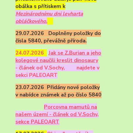
obálka s přítiskem k
Mezinárodnímu dni levharta
obláčkového.
29.07.2026 Doplněny položky do
čísla 5840, převážně příroda.
24.07.2026
Ja
k se Z.Burian a jeho
kolegové naučili kreslit dinosaury
- článek od V.Sochy,
najdete v
sekci PALEOART
23.07.2026 Přidány nové položky
v nabídce známek až po číslo 5840
Porcovna mamutů na
našem území - článek od V.Sochy,
sekce PALEOART