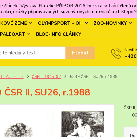
e článek "Výstava filatelie PŘÍBOR 2026, burza a setkání člen
 akci, ukázky připravovaných suvenýrových materiálů atd. Klepněte
MKOVÉ ZEMĚ
OLYMPSPORT + OH
ZOO-NOVINKY
PALEOART
BLOG-INFO ČLÁNKY
Nevíte
Hledat
+420
 I L A T E L I E
ČSR II. 1945-92
5349 ČSR II, SU26, r.1988
 ČSR II, SU26, r.1988
ČSR II
06.1
Dos