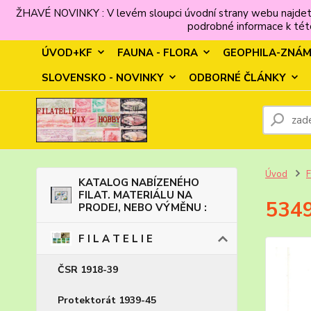
ŽHAVÉ NOVINKY : V levém sloupci úvodní strany webu najdet
podrobné informace k této
ÚVOD+KF
FAUNA - FLORA
GEOPHILA-ZNÁ
SLOVENSKO - NOVINKY
ODBORNÉ ČLÁNKY
Úvod
F
KATALOG NABÍZENÉHO
FILAT. MATERIÁLU NA
5349
PRODEJ, NEBO VÝMĚNU :
F I L A T E L I E
ČSR 1918-39
Protektorát 1939-45