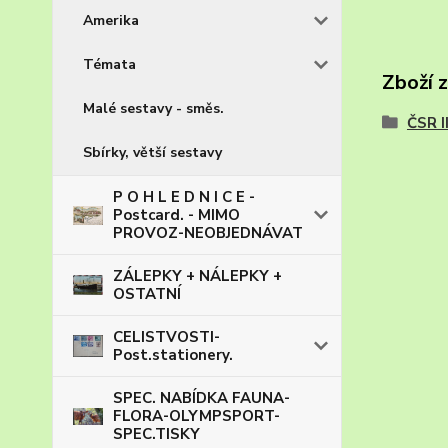
Amerika
Témata
Zboží 
Malé sestavy - směs.
ČSR I
Sbírky, větší sestavy
P O H L E D N I C E -
Postcard. - MIMO
PROVOZ-NEOBJEDNÁVAT
ZÁLEPKY + NÁLEPKY +
OSTATNÍ
CELISTVOSTI-
Post.stationery.
SPEC. NABÍDKA FAUNA-
FLORA-OLYMPSPORT-
SPEC.TISKY