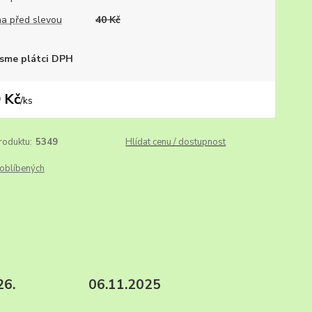
a před slevou
40 Kč
sme plátci DPH
 Kč
/
ks
roduktu:
5349
Hlídat cenu / dostupnost
oblíbených
988, SU 26. 06.11.2025