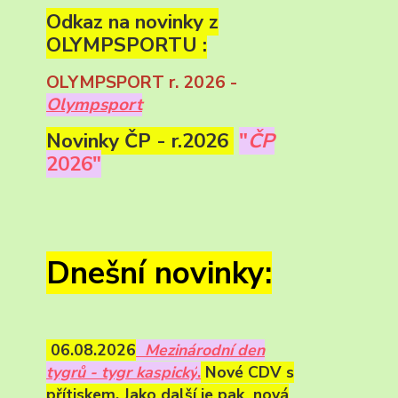
Odkaz na novinky z
OLYMPSPORTU :
OLYMPSPORT r. 2026 -
Olympsport
Novinky ČP - r.2026
"
ČP
2026"
Dnešní novinky:
06.08.2026
Mezinárodní den
tygrů - tygr kaspický
.
Nové CDV s
přítiskem. Jako další je pak nová