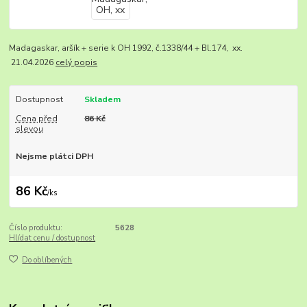
Madagaskar, aršík + serie k OH 1992, č.1338/44 + Bl.174, xx.
21.04.2026
celý popis
Dostupnost
Skladem
Cena před
86 Kč
slevou
Nejsme plátci DPH
86 Kč
/
ks
Číslo produktu:
5628
Hlídat cenu / dostupnost
Do oblíbených