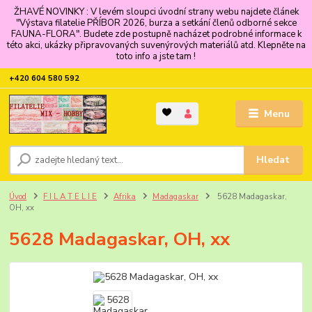
ŽHAVÉ NOVINKY : V levém sloupci úvodní strany webu najdete článek
"Výstava filatelie PŘÍBOR 2026, burza a setkání členů odborné sekce
FAUNA-FLORA". Budete zde postupně nacházet podrobné informace k
této akci, ukázky připravovaných suvenýrových materiálů atd. Klepněte na
toto info a jste tam !
+420 604 580 592
Menu
Hledat
Úvod
F I L A T E L I E
Afrika
Madagaskar
5628 Madagaskar,
OH, xx
5628 Madagaskar, OH, xx