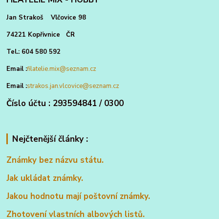
Jan Strakoš Vlčovice 98
74221 Kopřivnice ČR
Tel.: 604 580 592
Email :
filatelie.mix@seznam.cz
Email :
strakos.jan.vlcovice@seznam.cz
Číslo účtu : 293594841 / 0300
Nejčtenější články :
Známky bez názvu státu.
Jak ukládat známky.
Jakou hodnotu mají poštovní známky.
Zhotovení vlastních albových listů.