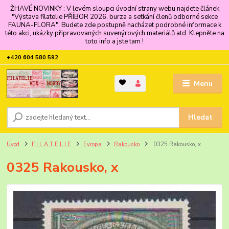
ŽHAVÉ NOVINKY : V levém sloupci úvodní strany webu najdete článek
"Výstava filatelie PŘÍBOR 2026, burza a setkání členů odborné sekce
FAUNA-FLORA". Budete zde postupně nacházet podrobné informace k
této akci, ukázky připravovaných suvenýrových materiálů atd. Klepněte na
toto info a jste tam !
+420 604 580 592
Menu
Hledat
Úvod
F I L A T E L I E
Evropa
Rakousko
0325 Rakousko, x
0325 Rakousko, x