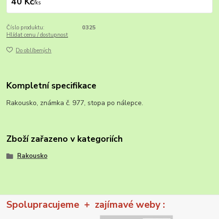
40 Kč
/
ks
Číslo produktu:
0325
Hlídat cenu / dostupnost
Do oblíbených
Kompletní specifikace
Rakousko, známka č. 977, stopa po nálepce.
Zboží zařazeno v kategoriích
Rakousko
Spolupracujeme + zajímavé weby :