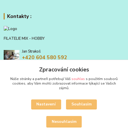
Kontakty :
FILATELIE MIX - HOBBY
Jan Strakoš
+420 604 580 592
Zpracování cookies
filatelie.mix@seznam.cz
Náše stránky a partneři potřebují Váš
souhlas
s použitím souborů
cookies, aby Vám mohli zobrazovat informace týkající se Vašich
zájmů.
Nastavení
Souhlasím
Upravit sběr cookies.
Nesouhlasím
Vytvořeno na
Eshop-rychle.cz