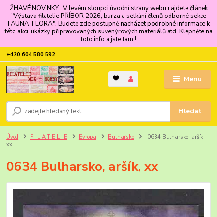
ŽHAVÉ NOVINKY : V levém sloupci úvodní strany webu najdete článek
"Výstava filatelie PŘÍBOR 2026, burza a setkání členů odborné sekce
FAUNA-FLORA". Budete zde postupně nacházet podrobné informace k
této akci, ukázky připravovaných suvenýrových materiálů atd. Klepněte na
toto info a jste tam !
+420 604 580 592
Menu
Hledat
Úvod
F I L A T E L I E
Evropa
Bulharsko
0634 Bulharsko, aršík,
xx
0634 Bulharsko, aršík, xx