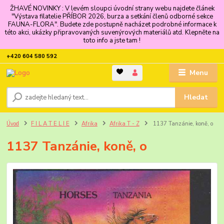
ŽHAVÉ NOVINKY : V levém sloupci úvodní strany webu najdete článek
"Výstava filatelie PŘÍBOR 2026, burza a setkání členů odborné sekce
FAUNA-FLORA". Budete zde postupně nacházet podrobné informace k
této akci, ukázky připravovaných suvenýrových materiálů atd. Klepněte na
toto info a jste tam !
+420 604 580 592
Menu
Hledat
Úvod
F I L A T E L I E
Afrika
Afrika T - Z
1137 Tanzánie, koně, o
1137 Tanzánie, koně, o