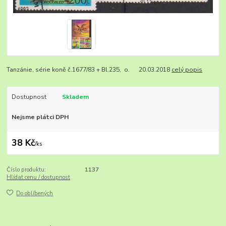
Tanzánie, série koně č.1677/83 + Bl.235, o. 20.03.2018
celý popis
Dostupnost
Skladem
Nejsme plátci DPH
38 Kč
/
ks
Číslo produktu:
1137
Hlídat cenu / dostupnost
Do oblíbených