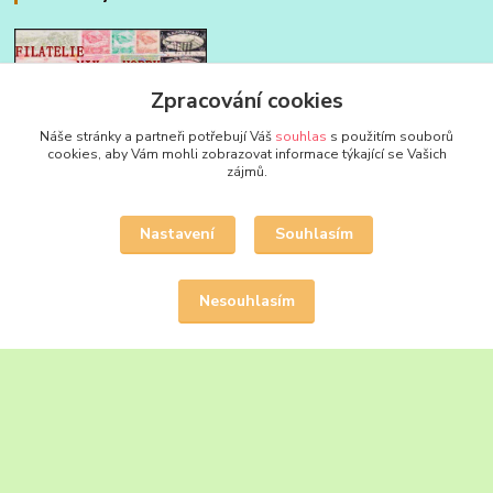
Zpracování cookies
FILATELIE MIX - HOBBY
Náše stránky a partneři potřebují Váš
souhlas
s použitím souborů
cookies, aby Vám mohli zobrazovat informace týkající se Vašich
zájmů.
Jan Strakoš
+420 604 580 592
Nastavení
Souhlasím
filatelie.mix@seznam.cz
Nesouhlasím
Upravit sběr cookies.
Vytvořeno na
Eshop-rychle.cz