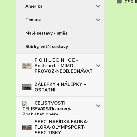
ČSR I
Amerika
Témata
Malé sestavy - směs.
Sbírky, větší sestavy
P O H L E D N I C E -
Postcard. - MIMO
PROVOZ-NEOBJEDNÁVAT
ZÁLEPKY + NÁLEPKY +
OSTATNÍ
CELISTVOSTI-
Post.stationery.
SPEC. NABÍDKA FAUNA-
FLORA-OLYMPSPORT-
SPEC.TISKY