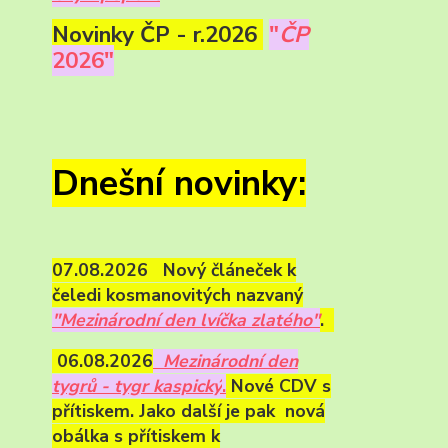
Novinky ČP - r.2026
"
ČP
2026"
Dnešní novinky:
07.08.2026 Nový článeček k
čeledi kosmanovitých nazvaný
"Mezinárodní den lvíčka zlatého"
.
06.08.2026
Mezinárodní den
tygrů - tygr kaspický
.
Nové CDV s
přítiskem. Jako další je pak nová
obálka s přítiskem k