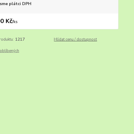
sme plátci DPH
0 Kč
/
ks
roduktu:
1217
Hlídat cenu / dostupnost
oblíbených