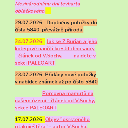
Mezinárodnímu dni levharta
obláčkového.
29.07.2026 Doplněny položky do
čísla 5840, převážně příroda.
24.07.2026
Ja
k se Z.Burian a jeho
kolegové naučili kreslit dinosaury
- článek od V.Sochy,
najdete v
sekci PALEOART
23.07.2026 Přidány nové položky
v nabídce známek až po číslo 5840
Porcovna mamutů na
našem území - článek od V.Sochy,
sekce PALEOART
17.07.2026
Objev "osrstěného
ptakoještěra" - autor V.Socha.