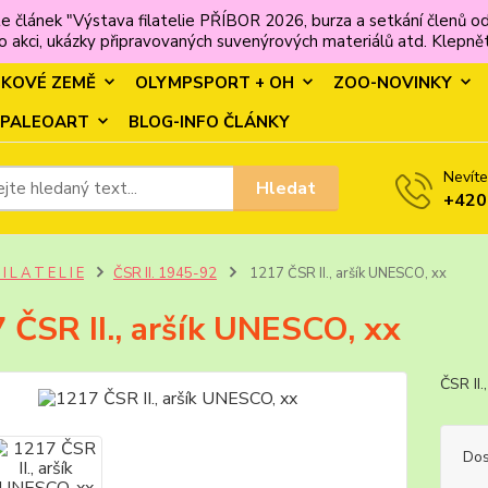
e článek "Výstava filatelie PŘÍBOR 2026, burza a setkání člen
 akci, ukázky připravovaných suvenýrových materiálů atd. Klepněte
MKOVÉ ZEMĚ
OLYMPSPORT + OH
ZOO-NOVINKY
PALEOART
BLOG-INFO ČLÁNKY
Nevíte
Hledat
+420
 I L A T E L I E
ČSR II. 1945-92
1217 ČSR II., aršík UNESCO, xx
 ČSR II., aršík UNESCO, xx
ČSR II
Dos