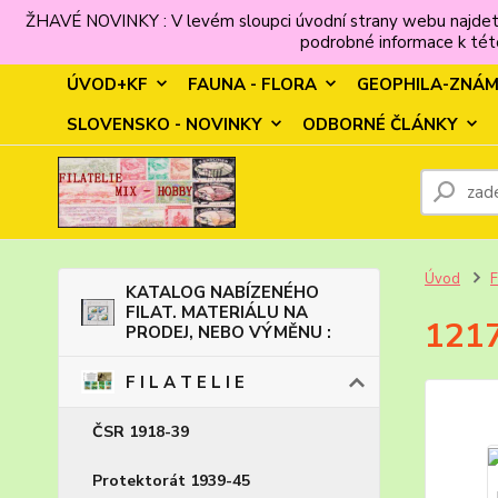
ŽHAVÉ NOVINKY : V levém sloupci úvodní strany webu najdet
podrobné informace k této
ÚVOD+KF
FAUNA - FLORA
GEOPHILA-ZNÁ
SLOVENSKO - NOVINKY
ODBORNÉ ČLÁNKY
Úvod
F
KATALOG NABÍZENÉHO
FILAT. MATERIÁLU NA
1217
PRODEJ, NEBO VÝMĚNU :
F I L A T E L I E
ČSR 1918-39
Protektorát 1939-45