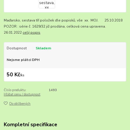
Maďarsko, sestava tří položek dle popisků, vše xx. MOJ. 25.10.2018
POZOR : série č. 1629/32 již prodána, celková cena upravena.
26.01.2022
celý popis
Dostupnost
Skladem
Nejsme plátci DPH
50 Kč
/
ks
Číslo produktu:
1493
Hlídat cenu / dostupnost
Do oblíbených
Kompletní specifikace