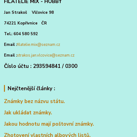
FILATELIE MIX - HOBBY
Jan Strakoš Vlčovice 98
74221 Kopřivnice ČR
Tel.: 604 580 592
Email :
filatelie.mix@seznam.cz
Email :
strakos.jan.vlcovice@seznam.cz
Číslo účtu : 293594841 / 0300
Nejčtenější články :
Známky bez názvu státu.
Jak ukládat známky.
Jakou hodnotu mají poštovní známky.
Zhotovení vlastních albových listů.