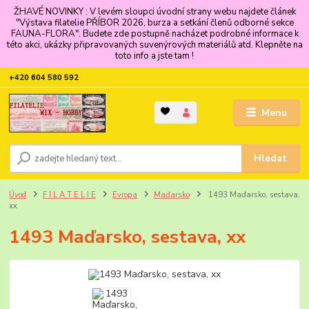
ŽHAVÉ NOVINKY : V levém sloupci úvodní strany webu najdete článek
"Výstava filatelie PŘÍBOR 2026, burza a setkání členů odborné sekce
FAUNA-FLORA". Budete zde postupně nacházet podrobné informace k
této akci, ukázky připravovaných suvenýrových materiálů atd. Klepněte na
toto info a jste tam !
+420 604 580 592
Menu
Hledat
Úvod
F I L A T E L I E
Evropa
Maďarsko
1493 Maďarsko, sestava,
xx
1493 Maďarsko, sestava, xx