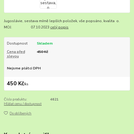
Jugoslávie, sestava mírně lepších položek, vše popsáno, kvalita o.
MOJ. 07.10.2023
celý popis
Dostupnost
Skladem
Cena před
450 Kč
slevou
Nejsme plátci DPH
450 Kč
/
ks
Číslo produktu:
4621
Hlídat cenu / dostupnost
Do oblíbených