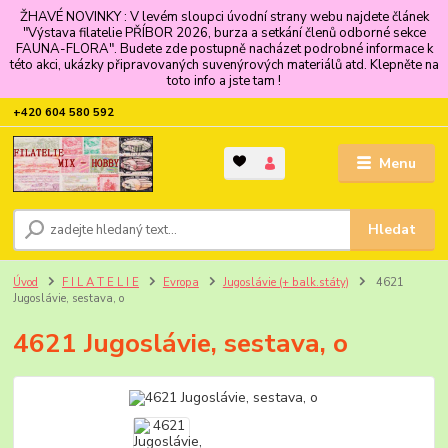
ŽHAVÉ NOVINKY : V levém sloupci úvodní strany webu najdete článek
"Výstava filatelie PŘÍBOR 2026, burza a setkání členů odborné sekce
FAUNA-FLORA". Budete zde postupně nacházet podrobné informace k
této akci, ukázky připravovaných suvenýrových materiálů atd. Klepněte na
toto info a jste tam !
+420 604 580 592
Menu
Hledat
Úvod
F I L A T E L I E
Evropa
Jugoslávie (+ balk.státy)
4621
Jugoslávie, sestava, o
4621 Jugoslávie, sestava, o