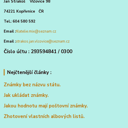
Jan Strakoš Vlčovice 98
74221 Kopřivnice ČR
Tel.: 604 580 592
Email :
filatelie.mix@seznam.cz
Email :
strakos.jan.vlcovice@seznam.cz
Číslo účtu : 293594841 / 0300
Nejčtenější články :
Známky bez názvu státu.
Jak ukládat známky.
Jakou hodnotu mají poštovní známky.
Zhotovení vlastních albových listů.