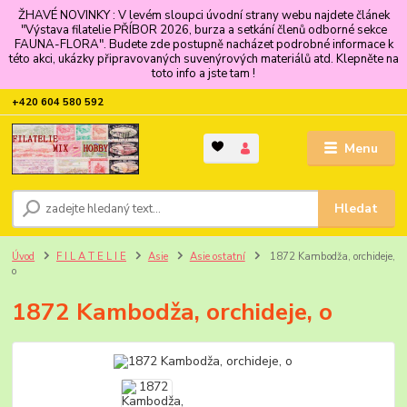
ŽHAVÉ NOVINKY : V levém sloupci úvodní strany webu najdete článek
"Výstava filatelie PŘÍBOR 2026, burza a setkání členů odborné sekce
FAUNA-FLORA". Budete zde postupně nacházet podrobné informace k
této akci, ukázky připravovaných suvenýrových materiálů atd. Klepněte na
toto info a jste tam !
+420 604 580 592
Menu
Hledat
Úvod
F I L A T E L I E
Asie
Asie ostatní
1872 Kambodža, orchideje,
o
1872 Kambodža, orchideje, o