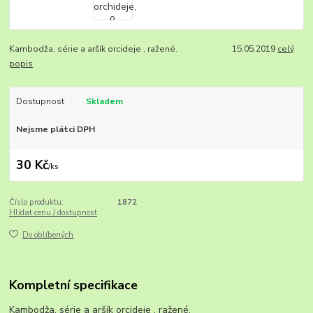
Kambodža, série a aršík orcideje , ražené. 15.05.2019
celý
popis
Dostupnost
Skladem
Nejsme plátci DPH
30 Kč
/
ks
Číslo produktu:
1872
Hlídat cenu / dostupnost
Do oblíbených
Kompletní specifikace
Kambodža, série a aršík orcideje , ražené.