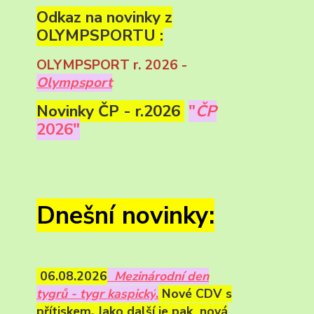
Odkaz na novinky z
OLYMPSPORTU :
OLYMPSPORT r. 2026 -
Olympsport
Novinky ČP - r.2026
"
ČP
2026"
Dnešní novinky:
06.08.2026
Mezinárodní den
tygrů - tygr kaspický
.
Nové CDV s
přítiskem. Jako další je pak nová