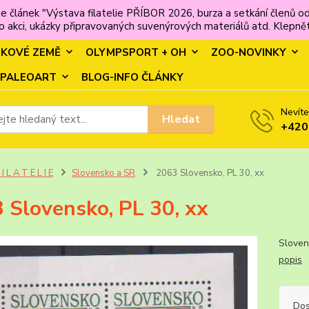
e článek "Výstava filatelie PŘÍBOR 2026, burza a setkání člen
 akci, ukázky připravovaných suvenýrových materiálů atd. Klepněte
MKOVÉ ZEMĚ
OLYMPSPORT + OH
ZOO-NOVINKY
PALEOART
BLOG-INFO ČLÁNKY
Nevíte
Hledat
+420
 I L A T E L I E
Slovensko a SR
2063 Slovensko, PL 30, xx
 Slovensko, PL 30, xx
Slove
popis
Dos