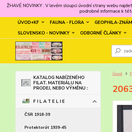
ŽHAVÉ NOVINKY : V levém sloupci úvodní strany webu najdet
podrobné informace k této
ÚVOD+KF
FAUNA - FLORA
GEOPHILA-ZNÁ
SLOVENSKO - NOVINKY
ODBORNÉ ČLÁNKY
Úvod
F
KATALOG NABÍZENÉHO
FILAT. MATERIÁLU NA
2063
PRODEJ, NEBO VÝMĚNU :
F I L A T E L I E
ČSR 1918-39
Protektorát 1939-45