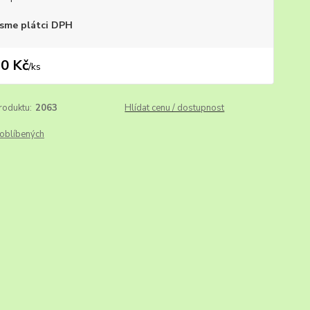
sme plátci DPH
0 Kč
/
ks
roduktu:
2063
Hlídat cenu / dostupnost
oblíbených