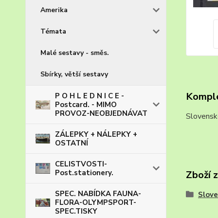
Amerika
Témata
Malé sestavy - směs.
Sbírky, větší sestavy
Komple
P O H L E D N I C E -
Postcard. - MIMO
PROVOZ-NEOBJEDNÁVAT
Slovens
ZÁLEPKY + NÁLEPKY +
OSTATNÍ
CELISTVOSTI-
Post.stationery.
Zboží 
SPEC. NABÍDKA FAUNA-
Slove
FLORA-OLYMPSPORT-
SPEC.TISKY