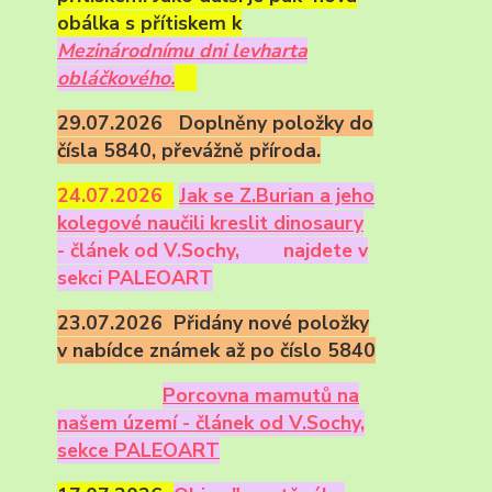
obálka s přítiskem k
Mezinárodnímu dni levharta
obláčkového.
29.07.2026 Doplněny položky do
čísla 5840, převážně příroda.
24.07.2026
Ja
k se Z.Burian a jeho
kolegové naučili kreslit dinosaury
- článek od V.Sochy,
najdete v
sekci PALEOART
23.07.2026 Přidány nové položky
v nabídce známek až po číslo 5840
Porcovna mamutů na
našem území - článek od V.Sochy,
sekce PALEOART