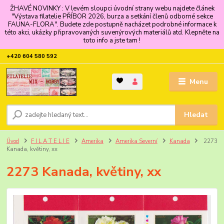
ŽHAVÉ NOVINKY : V levém sloupci úvodní strany webu najdete článek
"Výstava filatelie PŘÍBOR 2026, burza a setkání členů odborné sekce
FAUNA-FLORA". Budete zde postupně nacházet podrobné informace k
této akci, ukázky připravovaných suvenýrových materiálů atd. Klepněte na
toto info a jste tam !
+420 604 580 592
Menu
Hledat
Úvod
F I L A T E L I E
Amerika
Amerika Severní
Kanada
2273
Kanada, květiny, xx
2273 Kanada, květiny, xx