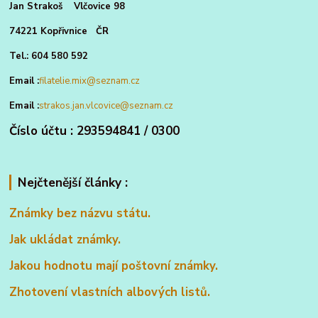
Jan Strakoš Vlčovice 98
74221 Kopřivnice ČR
Tel.: 604 580 592
Email :
filatelie.mix@seznam.cz
Email :
strakos.jan.vlcovice@seznam.cz
Číslo účtu : 293594841 / 0300
Nejčtenější články :
Známky bez názvu státu.
Jak ukládat známky.
Jakou hodnotu mají poštovní známky.
Zhotovení vlastních albových listů.