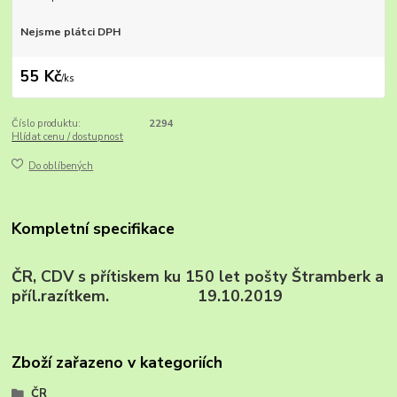
Nejsme plátci DPH
55 Kč
/
ks
Číslo produktu:
2294
Hlídat cenu / dostupnost
Do oblíbených
Kompletní specifikace
ČR, CDV s přítiskem ku 150 let pošty Štramberk a
příl.razítkem. 19.10.2019
Zboží zařazeno v kategoriích
ČR