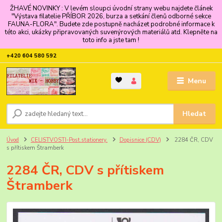
ŽHAVÉ NOVINKY : V levém sloupci úvodní strany webu najdete článek
"Výstava filatelie PŘÍBOR 2026, burza a setkání členů odborné sekce
FAUNA-FLORA". Budete zde postupně nacházet podrobné informace k
této akci, ukázky připravovaných suvenýrových materiálů atd. Klepněte na
toto info a jste tam !
+420 604 580 592
Menu
Hledat
Úvod
CELISTVOSTI-Post.stationery.
Dopisnice (CDV)
2284 ČR, CDV
s přítiskem Štramberk
2284 ČR, CDV s přítiskem
Štramberk