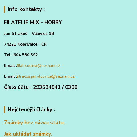
Info kontakty :
FILATELIE MIX - HOBBY
Jan Strakoš Vlčovice 98
74221 Kopřivnice ČR
Tel.: 604 580 592
Email :
filatelie.mix@seznam.cz
Email :
strakos.jan.vlcovice@seznam.cz
Číslo účtu : 293594841 / 0300
Nejčtenější články :
Známky bez názvu státu.
Jak ukládat známky.