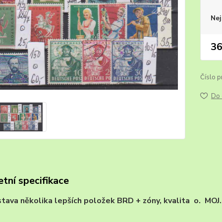
Nej
36
Číslo p
Do 
tní specifikace
stava několika lepších položek BRD + zóny, kvalita