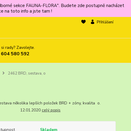
ů odborné sekce FAUNA-FLORA". Budete zde postupně nacházet
 na toto info a jste tam !
Přihlášení
 si rady? Zavolejte.
 604 580 592
2462 BRD, sestava, o
estava několika lepších položek BRD + zóny, kvalita o.
. 12.01.2020
celý popis
tupnost
Skladem