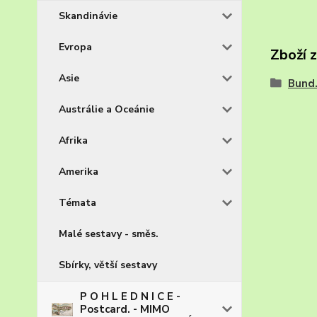
Skandinávie
Evropa
Zboží 
Asie
Bund
Austrálie a Oceánie
Afrika
Amerika
Témata
Malé sestavy - směs.
Sbírky, větší sestavy
P O H L E D N I C E -
Postcard. - MIMO