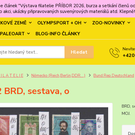
e článek "Výstava filatelie PŘÍBOR 2026, burza a setkání člen
 akci, ukázky připravovaných suvenýrových materiálů atd. Klepněte
MKOVÉ ZEMĚ
OLYMPSPORT + OH
ZOO-NOVINKY
PALEOART
BLOG-INFO ČLÁNKY
Nevíte
Hledat
+420
 I L A T E L I E
Německo (Reich,Berlin,DDR....)
Bund.Rep.Deutschland
 BRD, sestava, o
BRD, s
MOJ
Dos