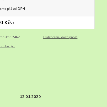
sme plátci DPH
0 Kč
/
ks
roduktu:
2462
Hlídat cenu / dostupnost
oblíbených
 o. MOJ. 12.01.2020