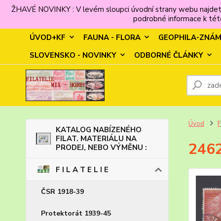
ŽHAVÉ NOVINKY : V levém sloupci úvodní strany webu najdet
podrobné informace k této
ÚVOD+KF
FAUNA - FLORA
GEOPHILA-ZNÁ
SLOVENSKO - NOVINKY
ODBORNÉ ČLÁNKY
Úvod
F
KATALOG NABÍZENÉHO
FILAT. MATERIÁLU NA
2462
PRODEJ, NEBO VÝMĚNU :
F I L A T E L I E
ČSR 1918-39
Protektorát 1939-45