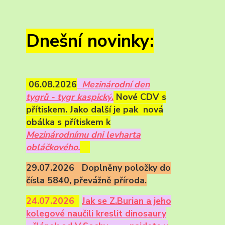
Dnešní novinky:
06.08.2026
Mezinárodní den
tygrů - tygr kaspický
.
Nové CDV s
přítiskem. Jako další je pak nová
obálka s přítiskem k
Mezinárodnímu dni levharta
obláčkového.
29.07.2026 Doplněny položky do
čísla 5840, převážně příroda.
24.07.2026
Ja
k se Z.Burian a jeho
kolegové naučili kreslit dinosaury