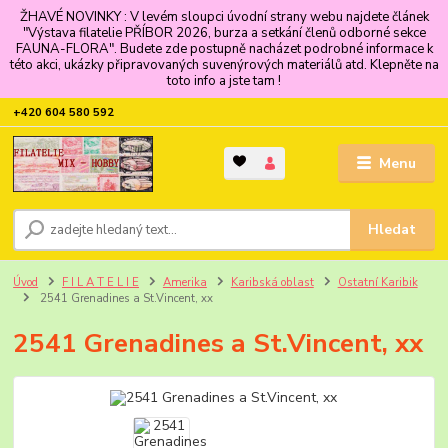
ŽHAVÉ NOVINKY : V levém sloupci úvodní strany webu najdete článek
"Výstava filatelie PŘÍBOR 2026, burza a setkání členů odborné sekce
FAUNA-FLORA". Budete zde postupně nacházet podrobné informace k
této akci, ukázky připravovaných suvenýrových materiálů atd. Klepněte na
toto info a jste tam !
+420 604 580 592
Menu
Hledat
Úvod
F I L A T E L I E
Amerika
Karibská oblast
Ostatní Karibik
2541 Grenadines a St.Vincent, xx
2541 Grenadines a St.Vincent, xx