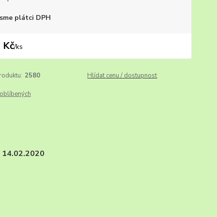
sme plátci DPH
 Kč
/
ks
roduktu:
2580
Hlídat cenu / dostupnost
oblíbených
14.02.2020