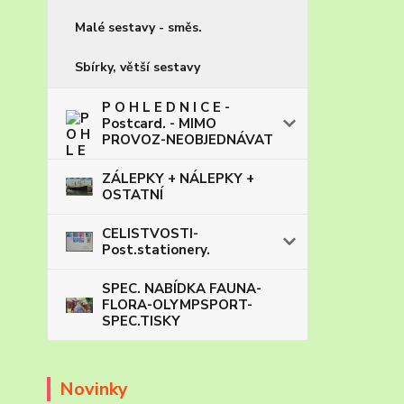
Malé sestavy - směs.
Sbírky, větší sestavy
P O H L E D N I C E -
Postcard. - MIMO
PROVOZ-NEOBJEDNÁVAT
ZÁLEPKY + NÁLEPKY +
OSTATNÍ
CELISTVOSTI-
Post.stationery.
SPEC. NABÍDKA FAUNA-
FLORA-OLYMPSPORT-
SPEC.TISKY
Novinky