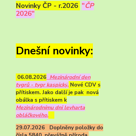
Novinky ČP - r.2026
"
ČP
2026"
Dnešní novinky:
06.08.2026
Mezinárodní den
tygrů - tygr kaspický
.
Nové CDV s
přítiskem. Jako další je pak nová
obálka s přítiskem k
Mezinárodnímu dni levharta
obláčkového.
29.07.2026 Doplněny položky do
čísla 5840, převážně příroda.