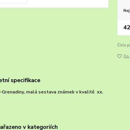
Nej
42
Číslo p
Do 
tní specifikace
a-Grenadiny, malá sestava známek v kvalitě xx. 
zařazeno v kategoriích