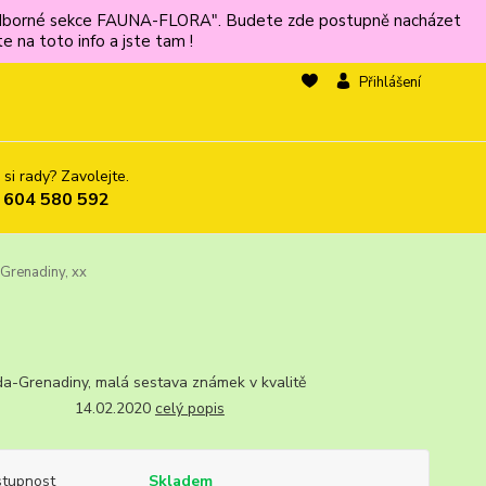
ů odborné sekce FAUNA-FLORA". Budete zde postupně nacházet
 na toto info a jste tam !
Přihlášení
 si rady? Zavolejte.
 604 580 592
Grenadiny, xx
a-Grenadiny, malá sestava známek v kvalitě
 14.02.2020
celý popis
tupnost
Skladem