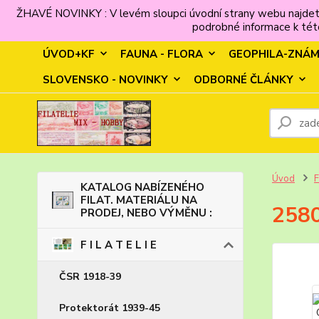
ŽHAVÉ NOVINKY : V levém sloupci úvodní strany webu najdet
podrobné informace k této
ÚVOD+KF
FAUNA - FLORA
GEOPHILA-ZNÁ
SLOVENSKO - NOVINKY
ODBORNÉ ČLÁNKY
Úvod
F
KATALOG NABÍZENÉHO
FILAT. MATERIÁLU NA
2580
PRODEJ, NEBO VÝMĚNU :
F I L A T E L I E
ČSR 1918-39
Protektorát 1939-45