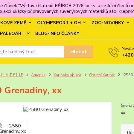
e článek "Výstava filatelie PŘÍBOR 2026, burza a setkání člen
 akci, ukázky připravovaných suvenýrových materiálů atd. Klepněte
MKOVÉ ZEMĚ
OLYMPSPORT + OH
ZOO-NOVINKY
PALEOART
BLOG-INFO ČLÁNKY
Nevíte
Hledat
+420
 I L A T E L I E
Amerika
Karibská oblast
Ostatní Karibik
2580 
 Grenadiny, xx
Grenad
xx.
Dos