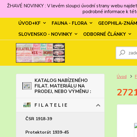
ŽHAVÉ NOVINKY : V levém sloupci úvodní strany webu najdet
podrobné informace k této
ÚVOD+KF
FAUNA - FLORA
GEOPHILA-ZNÁ
SLOVENSKO - NOVINKY
ODBORNÉ ČLÁNKY
Úvod
F
KATALOG NABÍZENÉHO
FILAT. MATERIÁLU NA
2721
PRODEJ, NEBO VÝMĚNU :
F I L A T E L I E
ČSR 1918-39
Protektorát 1939-45