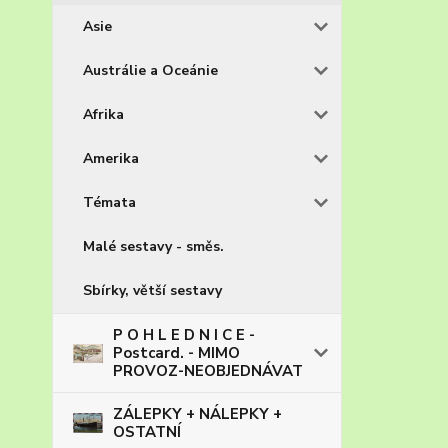
Asie
Austrálie a Oceánie
Afrika
Amerika
Témata
Malé sestavy - směs.
Sbírky, větší sestavy
P O H L E D N I C E -
Postcard. - MIMO
PROVOZ-NEOBJEDNÁVAT
ZÁLEPKY + NÁLEPKY +
OSTATNÍ