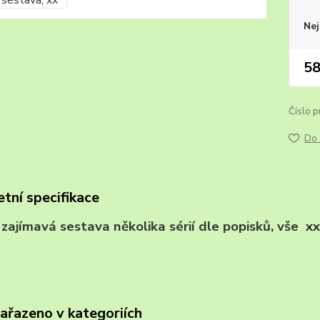
Nej
58
Číslo p
Do 
tní specifikace
, zajímavá sestava několika sérií dle pop
zařazeno v kategoriích