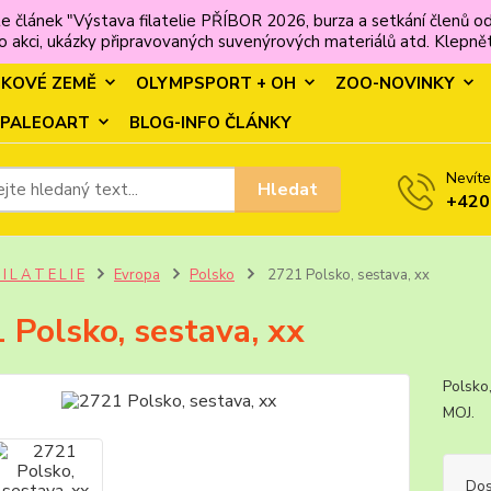
e článek "Výstava filatelie PŘÍBOR 2026, burza a setkání člen
 akci, ukázky připravovaných suvenýrových materiálů atd. Klepněte
MKOVÉ ZEMĚ
OLYMPSPORT + OH
ZOO-NOVINKY
PALEOART
BLOG-INFO ČLÁNKY
Nevíte
Hledat
+420
 I L A T E L I E
Evropa
Polsko
2721 Polsko, sestava, xx
 Polsko, sestava, xx
Polsko,
MO
Dos