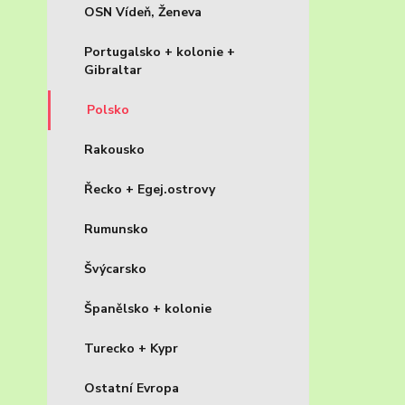
OSN Vídeň, Ženeva
Portugalsko + kolonie +
Gibraltar
Polsko
Rakousko
Řecko + Egej.ostrovy
Rumunsko
Švýcarsko
Španělsko + kolonie
Turecko + Kypr
Ostatní Evropa