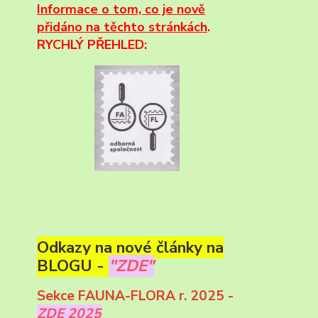
Informace
o tom, co je nově
přidáno na těchto stránkách
.
RYCHLÝ PŘEHLED:
Odkazy na nové články na
BLOGU -
"ZDE"
Sekce FAUNA-FLORA r. 2025 -
ZDE 2025