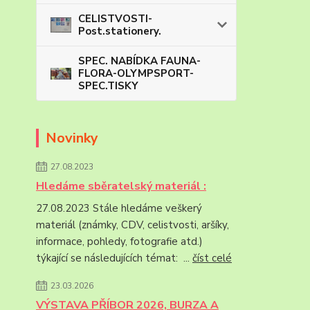
CELISTVOSTI-
Post.stationery.
SPEC. NABÍDKA FAUNA-
FLORA-OLYMPSPORT-
SPEC.TISKY
Novinky
27.08.2023
Hledáme sběratelský materiál :
27.08.2023 Stále hledáme veškerý
materiál (známky, CDV, celistvosti, aršíky,
informace, pohledy, fotografie atd.)
týkající se následujících témat: ...
číst celé
23.03.2026
VÝSTAVA PŘÍBOR 2026, BURZA A