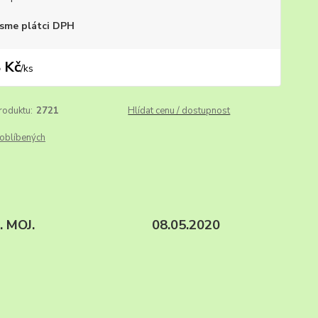
sme plátci DPH
 Kč
/
ks
roduktu:
2721
Hlídat cenu / dostupnost
oblíbených
isků, vše xx. MOJ. 08.05.2020