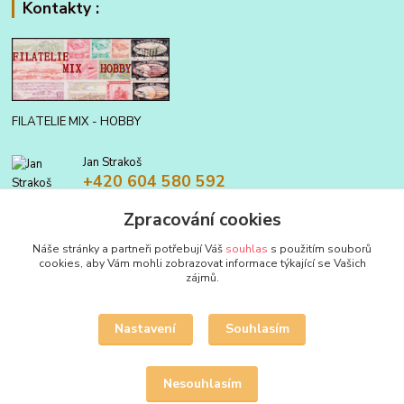
Kontakty :
FILATELIE MIX - HOBBY
Jan Strakoš
+420 604 580 592
Zpracování cookies
filatelie.mix@seznam.cz
Náše stránky a partneři potřebují Váš
souhlas
s použitím souborů
cookies, aby Vám mohli zobrazovat informace týkající se Vašich
zájmů.
Nastavení
Souhlasím
Upravit sběr cookies.
Nesouhlasím
Vytvořeno na
Eshop-rychle.cz