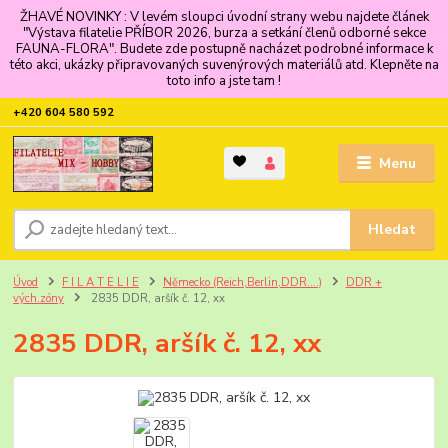
ŽHAVÉ NOVINKY : V levém sloupci úvodní strany webu najdete článek
"Výstava filatelie PŘÍBOR 2026, burza a setkání členů odborné sekce
FAUNA-FLORA". Budete zde postupně nacházet podrobné informace k
této akci, ukázky připravovaných suvenýrových materiálů atd. Klepněte na
toto info a jste tam !
+420 604 580 592
Menu
Hledat
Úvod
F I L A T E L I E
Německo (Reich,Berlin,DDR....)
DDR +
vých.zóny
2835 DDR, aršík č. 12, xx
2835 DDR, aršík č. 12, xx