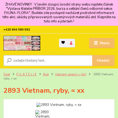
ŽHAVÉ NOVINKY : V levém sloupci úvodní strany webu najdete článek
"Výstava filatelie PŘÍBOR 2026, burza a setkání členů odborné sekce
FAUNA-FLORA". Budete zde postupně nacházet podrobné informace k
této akci, ukázky připravovaných suvenýrových materiálů atd. Klepněte na
toto info a jste tam !
+420 604 580 592
Menu
Hledat
Úvod
F I L A T E L I E
Asie
Vietnam severní + jižní
2893 Vietnam,
ryby, = xx
2893 Vietnam, ryby, = xx