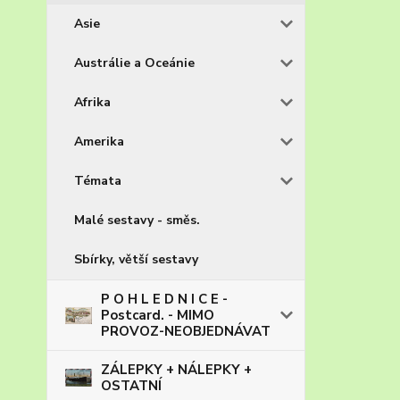
Asie
Austrálie a Oceánie
Afrika
Amerika
Témata
Malé sestavy - směs.
Sbírky, větší sestavy
P O H L E D N I C E -
Postcard. - MIMO
PROVOZ-NEOBJEDNÁVAT
ZÁLEPKY + NÁLEPKY +
OSTATNÍ