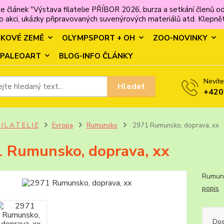
e článek "Výstava filatelie PŘÍBOR 2026, burza a setkání člen
 akci, ukázky připravovaných suvenýrových materiálů atd. Klepněte
MKOVÉ ZEMĚ
OLYMPSPORT + OH
ZOO-NOVINKY
PALEOART
BLOG-INFO ČLÁNKY
Nevíte
Hledat
+420
 I L A T E L I E
Evropa
Rumunsko
2971 Rumunsko, doprava, xx
 Rumunsko, doprava, xx
Rumu
popis
Dos