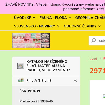
ŽHAVÉ NOVINKY : V levém sloupci úvodní strany webu najdet
podrobné informace k této
ÚVOD+KF
FAUNA - FLORA
GEOPHILA-ZNÁ
SLOVENSKO - NOVINKY
ODBORNÉ ČLÁNKY
Úvod
F
KATALOG NABÍZENÉHO
FILAT. MATERIÁLU NA
2971
PRODEJ, NEBO VÝMĚNU :
F I L A T E L I E
ČSR 1918-39
Protektorát 1939-45