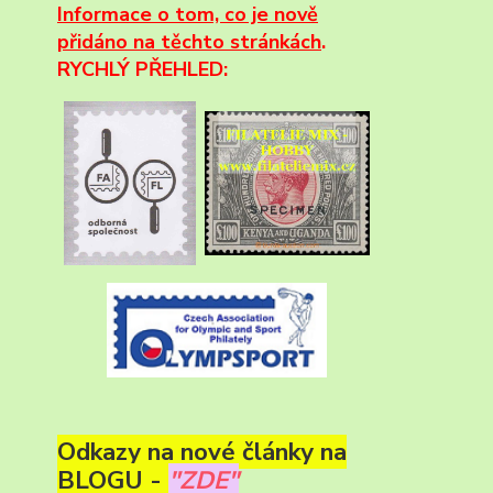
Informace
o tom, co je nově
přidáno na těchto stránkách
.
RYCHLÝ PŘEHLED:
Odkazy na nové články na
BLOGU -
"ZDE"