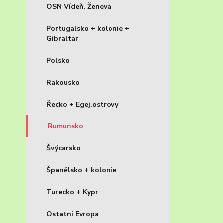
OSN Vídeň, Ženeva
Portugalsko + kolonie +
Gibraltar
Polsko
Rakousko
Řecko + Egej.ostrovy
Rumunsko
Švýcarsko
Španělsko + kolonie
Turecko + Kypr
Ostatní Evropa