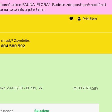
ů odborné sekce FAUNA-FLORA". Budete zde postupně nacházet
 na toto info a jste tam !
Přihlášení
 si rady? Zavolejte.
 604 580 592
nsko, č.4435/38 - Bl.239, xx. 25.08.2020
celý
tupnost
Skladem