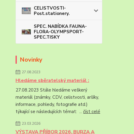
CELISTVOSTI-
Post.stationery.
SPEC. NABÍDKA FAUNA-
FLORA-OLYMPSPORT-
SPEC.TISKY
Novinky
27.08.2023
Hledáme sběratelský materiál :
27.08.2023 Stále hledáme veškerý
materiál (známky, CDV, celistvosti, aršíky,
informace, pohledy, fotografie atd.)
týkající se následujících témat: ...
číst celé
23.03.2026
VÝSTAVA PŘÍBOR 2026, BURZA A