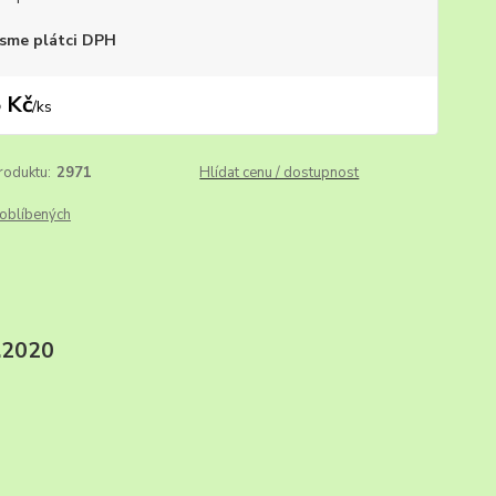
sme plátci DPH
 Kč
/
ks
roduktu:
2971
Hlídat cenu / dostupnost
oblíbených
2020