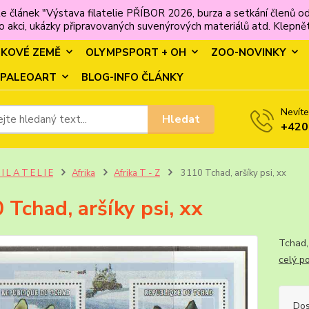
e článek "Výstava filatelie PŘÍBOR 2026, burza a setkání člen
 akci, ukázky připravovaných suvenýrových materiálů atd. Klepněte
MKOVÉ ZEMĚ
OLYMPSPORT + OH
ZOO-NOVINKY
PALEOART
BLOG-INFO ČLÁNKY
Nevíte
Hledat
+420
 I L A T E L I E
Afrika
Afrika T - Z
3110 Tchad, aršíky psi, xx
 Tchad, aršíky psi, xx
Tcha
celý p
Dos