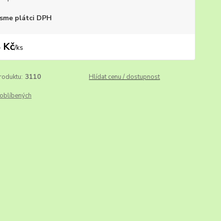
sme plátci DPH
 Kč
/
ks
roduktu:
3110
Hlídat cenu / dostupnost
oblíbených