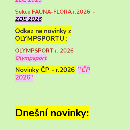
Sekce FAUNA-FLORA r.2026 -
ZDE 2026
Odkaz na novinky z
OLYMPSPORTU :
OLYMPSPORT r. 2026 -
Olympsport
Novinky ČP - r.2026
"
ČP
2026"
Dnešní novinky: