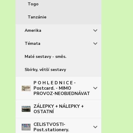
Togo
Tanzánie
Amerika
Témata
Malé sestavy - směs.
Sbírky, větší sestavy
P O H L E D N I C E -
Postcard. - MIMO
PROVOZ-NEOBJEDNÁVAT
ZÁLEPKY + NÁLEPKY +
OSTATNÍ
CELISTVOSTI-
Post.stationery.