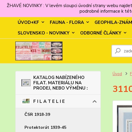
ŽHAVÉ NOVINKY : V levém sloupci úvodní strany webu najdet
podrobné informace k této
ÚVOD+KF
FAUNA - FLORA
GEOPHILA-ZNÁ
SLOVENSKO - NOVINKY
ODBORNÉ ČLÁNKY
Úvod
F
KATALOG NABÍZENÉHO
FILAT. MATERIÁLU NA
3110
PRODEJ, NEBO VÝMĚNU :
F I L A T E L I E
ČSR 1918-39
Protektorát 1939-45