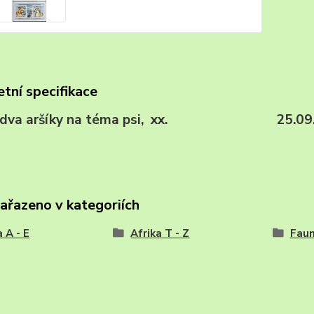
tní specifikace
, dva aršíky na téma psi, xx. 25.09.
zařazeno v kategoriích
a A - E
Afrika T - Z
Fau