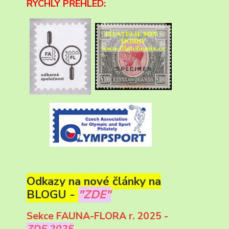
RYCHLÝ PŘEHLED:
Odkazy na nové články na
BLOGU -
"ZDE"
Sekce FAUNA-FLORA r. 2025 -
ZDE 2025