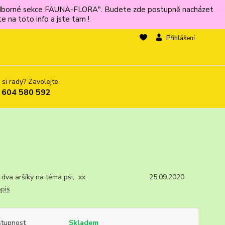
ů odborné sekce FAUNA-FLORA". Budete zde postupně nacházet
 na toto info a jste tam !
Přihlášení
 si rady? Zavolejte.
 604 580 592
d, dva aršíky na téma psi, xx. 25.09.2020
opis
tupnost
Skladem