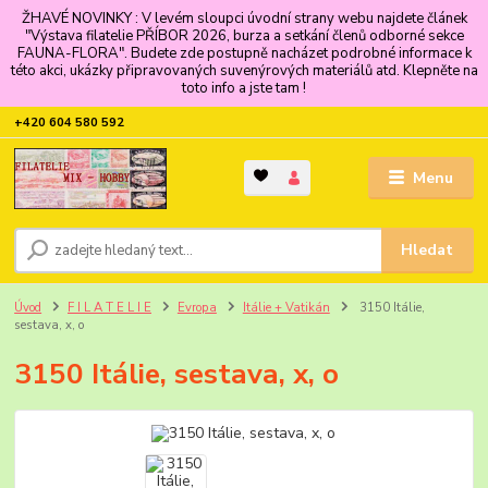
ŽHAVÉ NOVINKY : V levém sloupci úvodní strany webu najdete článek
"Výstava filatelie PŘÍBOR 2026, burza a setkání členů odborné sekce
FAUNA-FLORA". Budete zde postupně nacházet podrobné informace k
této akci, ukázky připravovaných suvenýrových materiálů atd. Klepněte na
toto info a jste tam !
+420 604 580 592
Menu
Hledat
Úvod
F I L A T E L I E
Evropa
Itálie + Vatikán
3150 Itálie,
sestava, x, o
3150 Itálie, sestava, x, o