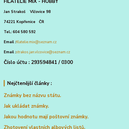
FILATELIE MIX - HOBBY
Jan Strakoš Vlčovice 98
74221 Kopřivnice ČR
Tel.: 604 580 592
Email :
filatelie.mix@seznam.cz
Email :
strakos.jan.vlcovice@seznam.cz
Číslo účtu : 293594841 / 0300
Nejčtenější články :
Známky bez názvu státu.
Jak ukládat známky.
Jakou hodnotu mají poštovní známky.
Zhotovení vlastních albových listů.