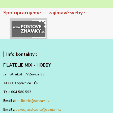
Spolupracujeme + zajímavé weby :
Info kontakty :
FILATELIE MIX - HOBBY
Jan Strakoš Vlčovice 98
74221 Kopřivnice ČR
Tel.: 604 580 592
Email :
filatelie.mix@seznam.cz
Email :
strakos.jan.vlcovice@seznam.cz