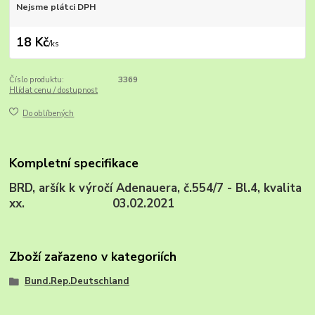
Nejsme plátci DPH
18 Kč
/
ks
Číslo produktu:
3369
Hlídat cenu / dostupnost
Do oblíbených
Kompletní specifikace
BRD, aršík k výročí Adenauera, č.554/7 - Bl.4, kvalita
xx. 03.02.2021
Zboží zařazeno v kategoriích
Bund.Rep.Deutschland