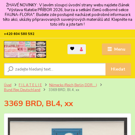
ŽHAVÉ NOVINKY : V levém sloupci úvodní strany webu najdete článek
"Výstava filatelie PŘÍBOR 2026, burza a setkání členů odborné sekce
FAUNA-FLORA". Budete zde postupně nacházet podrobné informace k
této akci, ukázky připravovaných suvenýrových materiálů atd. Klepněte na
toto info a jste tam !
+420 604 580 592
Menu
Hledat
Úvod
F I L A T E L I E
Německo (Reich,Berlin,DDR....)
Bund.Rep.Deutschland
3369 BRD, Bl.4, xx
3369 BRD, Bl.4, xx