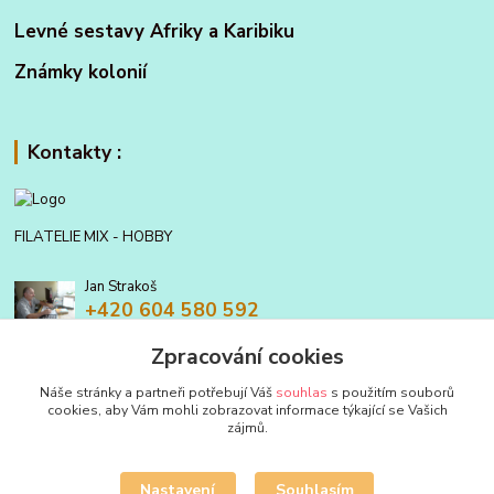
Levné sestavy Afriky a Karibiku
Známky kolonií
Kontakty :
FILATELIE MIX - HOBBY
Jan Strakoš
+420 604 580 592
Zpracování cookies
filatelie.mix@seznam.cz
Náše stránky a partneři potřebují Váš
souhlas
s použitím souborů
cookies, aby Vám mohli zobrazovat informace týkající se Vašich
zájmů.
Nastavení
Souhlasím