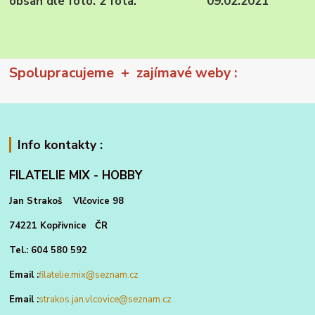
obsah dle foto. 2 fota. 09.02.2021
Spolupracujeme + zajímavé weby :
Info kontakty :
FILATELIE MIX - HOBBY
Jan Strakoš Vlčovice 98
74221 Kopřivnice ČR
Tel.: 604 580 592
Email :
filatelie.mix@seznam.cz
Email :
strakos.jan.vlcovice@seznam.cz