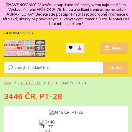
ŽHAVÉ NOVINKY : V levém sloupci úvodní strany webu najdete článek
"Výstava filatelie PŘÍBOR 2026, burza a setkání členů odborné sekce
FAUNA-FLORA". Budete zde postupně nacházet podrobné informace k
této akci, ukázky připravovaných suvenýrových materiálů atd. Klepněte na
toto info a jste tam !
+420 604 580 592
Menu
Hledat
Úvod
F I L A T E L I E
ČR
3446 ČR, PT-28
3446 ČR, PT-28