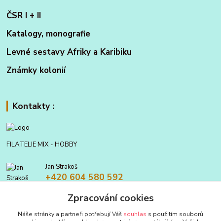
ČSR I + II
Katalogy, monografie
Levné sestavy Afriky a Karibiku
Známky kolonií
Kontakty :
FILATELIE MIX - HOBBY
Jan Strakoš
+420 604 580 592
Zpracování cookies
filatelie.mix@seznam.cz
Náše stránky a partneři potřebují Váš
souhlas
s použitím souborů