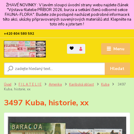
ŽHAVÉ NOVINKY : V levém sloupci úvodní strany webu najdete článek
"Výstava filatelie PŘÍBOR 2026, burza a setkání členů odborné sekce
FAUNA-FLORA". Budete zde postupně nacházet podrobné informace k
této akci, ukázky připravovaných suvenýrových materiálů atd. Klepněte na
toto info a jste tam !
+420 604 580 592
Menu
Hledat
Úvod
F I L A T E L I E
Amerika
Karibská oblast
Kuba
3497
Kuba, historie, xx
3497 Kuba, historie, xx