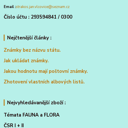
Email :
strakos.jan.vlcovice@seznam.cz
Číslo účtu : 293594841 / 0300
Nejčtenější články :
Známky bez názvu státu.
Jak ukládat známky.
Jakou hodnotu mají poštovní známky.
Zhotovení vlastních albových listů.
Nejvyhledávanější zboží :
Témata FAUNA a FLORA
ČSR I + II