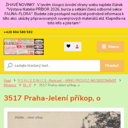
ŽHAVÉ NOVINKY : V levém sloupci úvodní strany webu najdete článek
"Výstava filatelie PŘÍBOR 2026, burza a setkání členů odborné sekce
FAUNA-FLORA". Budete zde postupně nacházet podrobné informace k
této akci, ukázky připravovaných suvenýrových materiálů atd. Klepněte na
toto info a jste tam !
+420 604 580 592
Menu
Hledat
Úvod
P O H L E D N I C E -Postcard. - MIMO PROVOZ-NEOBJEDNÁVAT
Místopis
M - P
3517 Praha-Jelení příkop, o
3517 Praha-Jelení příkop, o