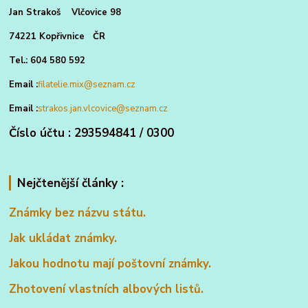
Jan Strakoš Vlčovice 98
74221 Kopřivnice ČR
Tel.: 604 580 592
Email :
filatelie.mix@seznam.cz
Email :
strakos.jan.vlcovice@seznam.cz
Číslo účtu : 293594841 / 0300
Nejčtenější články :
Známky bez názvu státu.
Jak ukládat známky.
Jakou hodnotu mají poštovní známky.
Zhotovení vlastních albových listů.