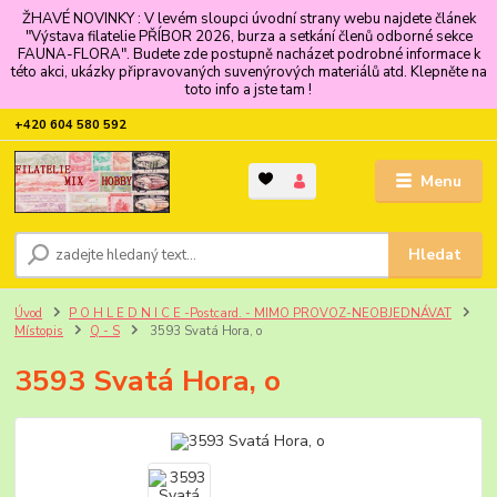
ŽHAVÉ NOVINKY : V levém sloupci úvodní strany webu najdete článek
"Výstava filatelie PŘÍBOR 2026, burza a setkání členů odborné sekce
FAUNA-FLORA". Budete zde postupně nacházet podrobné informace k
této akci, ukázky připravovaných suvenýrových materiálů atd. Klepněte na
toto info a jste tam !
+420 604 580 592
Menu
Hledat
Úvod
P O H L E D N I C E -Postcard. - MIMO PROVOZ-NEOBJEDNÁVAT
Místopis
Q - S
3593 Svatá Hora, o
3593 Svatá Hora, o