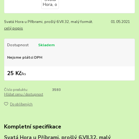
Svatá Hora u Příbrami, prošlý 6.VII.32, malý formát. 01.05.2021
celý popis
Dostupnost
Skladem
Nejsme plátci DPH
25 Kč
/
ks
Číslo produktu:
3593
Hlídat cenu / dostupnost
Do oblíbených
Kompletní specifikace
Svatá Hora u Příbrami, prošlý 6.VII.32, malý