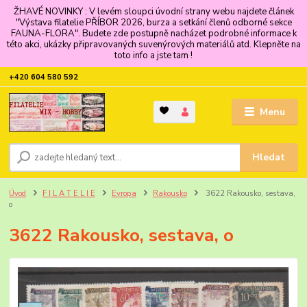
ŽHAVÉ NOVINKY : V levém sloupci úvodní strany webu najdete článek
"Výstava filatelie PŘÍBOR 2026, burza a setkání členů odborné sekce
FAUNA-FLORA". Budete zde postupně nacházet podrobné informace k
této akci, ukázky připravovaných suvenýrových materiálů atd. Klepněte na
toto info a jste tam !
+420 604 580 592
Menu
Hledat
Úvod
F I L A T E L I E
Evropa
Rakousko
3622 Rakousko, sestava,
o
3622 Rakousko, sestava, o