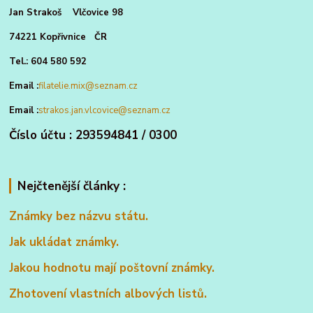
Jan Strakoš Vlčovice 98
74221 Kopřivnice ČR
Tel.: 604 580 592
Email :
filatelie.mix@seznam.cz
Email :
strakos.jan.vlcovice@seznam.cz
Číslo účtu : 293594841 / 0300
Nejčtenější články :
Známky bez názvu státu.
Jak ukládat známky.
Jakou hodnotu mají poštovní známky.
Zhotovení vlastních albových listů.