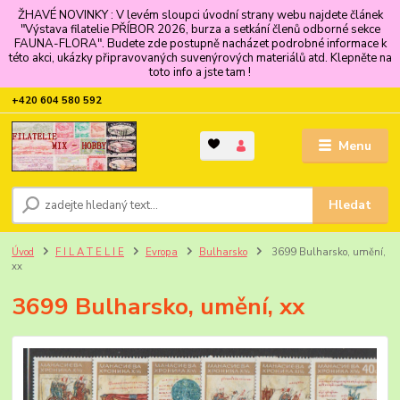
ŽHAVÉ NOVINKY : V levém sloupci úvodní strany webu najdete článek
"Výstava filatelie PŘÍBOR 2026, burza a setkání členů odborné sekce
FAUNA-FLORA". Budete zde postupně nacházet podrobné informace k
této akci, ukázky připravovaných suvenýrových materiálů atd. Klepněte na
toto info a jste tam !
+420 604 580 592
Menu
Hledat
Úvod
F I L A T E L I E
Evropa
Bulharsko
3699 Bulharsko, umění,
xx
3699 Bulharsko, umění, xx