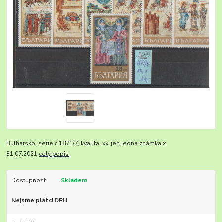
Bulharsko, série č.1871/7, kvalita xx, jen jedna známka x.
31.07.2021
celý popis
Dostupnost
Skladem
Nejsme plátci DPH