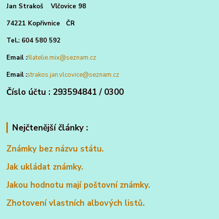
Jan Strakoš Vlčovice 98
74221 Kopřivnice ČR
Tel.: 604 580 592
Email :
filatelie.mix@seznam.cz
Email :
strakos.jan.vlcovice@seznam.cz
Číslo účtu : 293594841 / 0300
Nejčtenější články :
Známky bez názvu státu.
Jak ukládat známky.
Jakou hodnotu mají poštovní známky.
Zhotovení vlastních albových listů.