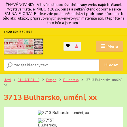
ŽHAVÉ NOVINKY : V levém sloupci úvodní strany webu najdete článek
"Výstava filatelie PŘÍBOR 2026, burza a setkání členů odborné sekce
FAUNA-FLORA". Budete zde postupně nacházet podrobné informace k
této akci, ukázky připravovaných suvenýrových materiálů atd. Klepněte na
toto info a jste tam !
+420 604 580 592
Menu
Hledat
Úvod
F I L A T E L I E
Evropa
Bulharsko
3713 Bulharsko, umění,
xx
3713 Bulharsko, umění, xx