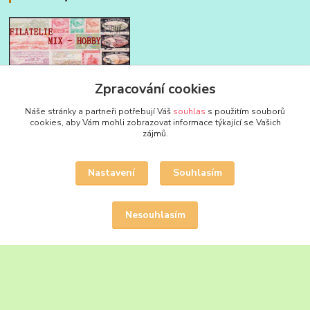
FILATELIE MIX - HOBBY
Zpracování cookies
Náše stránky a partneři potřebují Váš
souhlas
s použitím souborů
Jan Strakoš
cookies, aby Vám mohli zobrazovat informace týkající se Vašich
+420 604 580 592
zájmů.
filatelie.mix@seznam.cz
Nastavení
Souhlasím
Nesouhlasím
Upravit sběr cookies.
Vytvořeno na
Eshop-rychle.cz