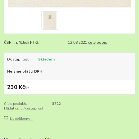
ČSR II, příl.tisk PT-2. 12.08.2021
celý popis
Dostupnost
Skladem
Nejsme plátci DPH
230 Kč
/
ks
Číslo produktu:
3722
Hlídat cenu / dostupnost
Do oblíbených