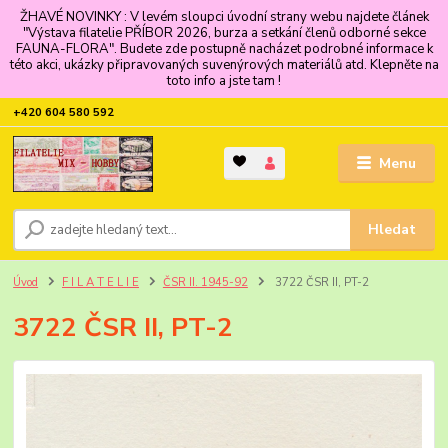
ŽHAVÉ NOVINKY : V levém sloupci úvodní strany webu najdete článek
"Výstava filatelie PŘÍBOR 2026, burza a setkání členů odborné sekce
FAUNA-FLORA". Budete zde postupně nacházet podrobné informace k
této akci, ukázky připravovaných suvenýrových materiálů atd. Klepněte na
toto info a jste tam !
+420 604 580 592
Menu
Hledat
Úvod
F I L A T E L I E
ČSR II. 1945-92
3722 ČSR II, PT-2
3722 ČSR II, PT-2